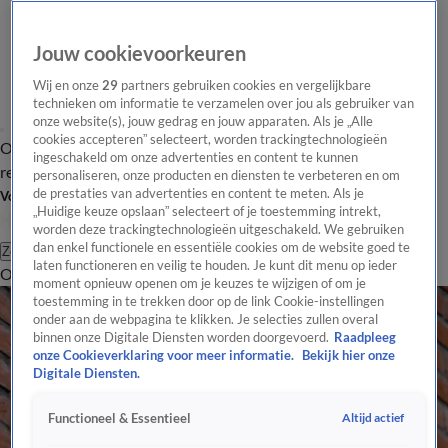
Jouw cookievoorkeuren
Wij en onze
29
partners gebruiken cookies en vergelijkbare
technieken om informatie te verzamelen over jou als gebruiker van
onze website(s), jouw gedrag en jouw apparaten. Als je „Alle
cookies accepteren” selecteert, worden trackingtechnologieën
Overzicht
Tip de
Laatste nieuws
Regionieuws
Het beste van Hart
ingeschakeld om onze advertenties en content te kunnen
redactie
personaliseren, onze producten en diensten te verbeteren en om
de prestaties van advertenties en content te meten. Als je
Volg Hart van Nederland
„Huidige keuze opslaan” selecteert of je toestemming intrekt,
worden deze trackingtechnologieën uitgeschakeld. We gebruiken
dan enkel functionele en essentiële cookies om de website goed te
Zoeken
laten functioneren en veilig te houden. Je kunt dit menu op ieder
Overzicht
Regio
Uitzendingen
Weer
Tip de redactie
Panel
Video's
moment opnieuw openen om je keuzes te wijzigen of om je
toestemming in te trekken door op de link Cookie-instellingen
onder aan de webpagina te klikken. Je selecties zullen overal
binnen onze Digitale Diensten worden doorgevoerd.
Raadpleeg
onze Cookieverklaring voor meer informatie.
Bekijk hier onze
Digitale Diensten.
Altijd actief
Functioneel & Essentieel