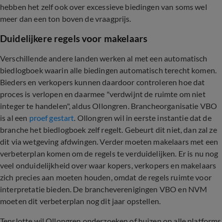
hebben het zelf ook over excessieve biedingen van soms wel
meer dan een ton boven de vraagprijs.
Duidelijkere regels voor makelaars
Verschillende andere landen werken al met een automatisch
biedlogboek waarin alle biedingen automatisch terecht komen.
Bieders en verkopers kunnen daardoor controleren hoe dat
proces is verlopen en daarmee "verdwijnt de ruimte om niet
integer te handelen", aldus Ollongren. Brancheorganisatie VBO
is al een
proef gestart
. Ollongren wil in eerste instantie dat de
branche het biedlogboek zelf regelt. Gebeurt dit niet, dan zal ze
dit via wetgeving afdwingen. Verder moeten makelaars met een
verbeterplan komen om de regels te verduidelijken. Er is nu nog
veel onduidelijkheid over waar kopers, verkopers en makelaars
zich precies aan moeten houden, omdat de regels ruimte voor
interpretatie bieden. De brancheverenigingen VBO en NVM
moeten dit verbeterplan nog dit jaar opstellen.
Tenslotte wil Ollongren onderzoeken of huizen op alle platforms