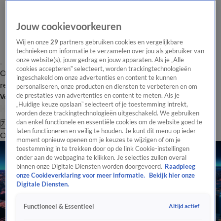
Jouw cookievoorkeuren
Wij en onze
29
partners gebruiken cookies en vergelijkbare
technieken om informatie te verzamelen over jou als gebruiker van
onze website(s), jouw gedrag en jouw apparaten. Als je „Alle
cookies accepteren” selecteert, worden trackingtechnologieën
Overzicht
Tip de
Laatste nieuws
Regionieuws
Het beste van Hart
ingeschakeld om onze advertenties en content te kunnen
redactie
personaliseren, onze producten en diensten te verbeteren en om
de prestaties van advertenties en content te meten. Als je
Volg Hart van Nederland
„Huidige keuze opslaan” selecteert of je toestemming intrekt,
worden deze trackingtechnologieën uitgeschakeld. We gebruiken
dan enkel functionele en essentiële cookies om de website goed te
Zoeken
laten functioneren en veilig te houden. Je kunt dit menu op ieder
Overzicht
Regio
Uitzendingen
Weer
Tip de redactie
Panel
Video's
moment opnieuw openen om je keuzes te wijzigen of om je
toestemming in te trekken door op de link Cookie-instellingen
onder aan de webpagina te klikken. Je selecties zullen overal
binnen onze Digitale Diensten worden doorgevoerd.
Raadpleeg
onze Cookieverklaring voor meer informatie.
Bekijk hier onze
Digitale Diensten.
Altijd actief
Functioneel & Essentieel