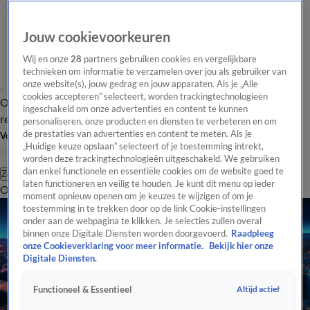
Jouw cookievoorkeuren
Wij en onze
28
partners gebruiken cookies en vergelijkbare
technieken om informatie te verzamelen over jou als gebruiker van
onze website(s), jouw gedrag en jouw apparaten. Als je „Alle
cookies accepteren” selecteert, worden trackingtechnologieën
Overzicht
Tip de
Laatste nieuws
Regionieuws
Het beste van Hart
ingeschakeld om onze advertenties en content te kunnen
redactie
personaliseren, onze producten en diensten te verbeteren en om
de prestaties van advertenties en content te meten. Als je
Volg Hart van Nederland
„Huidige keuze opslaan” selecteert of je toestemming intrekt,
worden deze trackingtechnologieën uitgeschakeld. We gebruiken
dan enkel functionele en essentiële cookies om de website goed te
Zoeken
laten functioneren en veilig te houden. Je kunt dit menu op ieder
Overzicht
Regio
Uitzendingen
Weer
Tip de redactie
Panel
Video's
moment opnieuw openen om je keuzes te wijzigen of om je
toestemming in te trekken door op de link Cookie-instellingen
onder aan de webpagina te klikken. Je selecties zullen overal
binnen onze Digitale Diensten worden doorgevoerd.
Raadpleeg
onze Cookieverklaring voor meer informatie.
Bekijk hier onze
Digitale Diensten.
Altijd actief
Functioneel & Essentieel