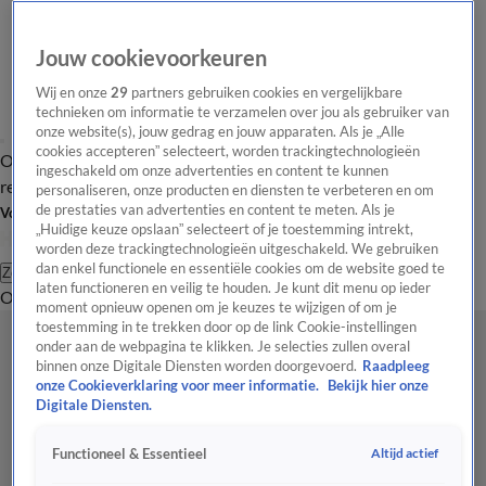
Jouw cookievoorkeuren
Wij en onze
29
partners gebruiken cookies en vergelijkbare
technieken om informatie te verzamelen over jou als gebruiker van
onze website(s), jouw gedrag en jouw apparaten. Als je „Alle
cookies accepteren” selecteert, worden trackingtechnologieën
Overzicht
Tip de
Laatste nieuws
Regionieuws
Het beste van Hart
ingeschakeld om onze advertenties en content te kunnen
redactie
personaliseren, onze producten en diensten te verbeteren en om
de prestaties van advertenties en content te meten. Als je
Volg Hart van Nederland
„Huidige keuze opslaan” selecteert of je toestemming intrekt,
worden deze trackingtechnologieën uitgeschakeld. We gebruiken
dan enkel functionele en essentiële cookies om de website goed te
Zoeken
laten functioneren en veilig te houden. Je kunt dit menu op ieder
Overzicht
Regio
Uitzendingen
Weer
Tip de redactie
Panel
Video's
moment opnieuw openen om je keuzes te wijzigen of om je
toestemming in te trekken door op de link Cookie-instellingen
onder aan de webpagina te klikken. Je selecties zullen overal
binnen onze Digitale Diensten worden doorgevoerd.
Raadpleeg
onze Cookieverklaring voor meer informatie.
Bekijk hier onze
Digitale Diensten.
Altijd actief
Functioneel & Essentieel