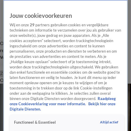
Jouw cookievoorkeuren
Wij en onze
29
partners gebruiken cookies en vergelijkbare
technieken om informatie te verzamelen over jou als gebruiker van
onze website(s), jouw gedrag en jouw apparaten. Als je „Alle
cookies accepteren” selecteert, worden trackingtechnologieën
Overzicht
Tip de
Laatste nieuws
Regionieuws
Het beste van Hart
ingeschakeld om onze advertenties en content te kunnen
redactie
personaliseren, onze producten en diensten te verbeteren en om
de prestaties van advertenties en content te meten. Als je
Volg Hart van Nederland
„Huidige keuze opslaan” selecteert of je toestemming intrekt,
worden deze trackingtechnologieën uitgeschakeld. We gebruiken
dan enkel functionele en essentiële cookies om de website goed te
Zoeken
laten functioneren en veilig te houden. Je kunt dit menu op ieder
Overzicht
Regio
Uitzendingen
Weer
Tip de redactie
Panel
Video's
moment opnieuw openen om je keuzes te wijzigen of om je
toestemming in te trekken door op de link Cookie-instellingen
onder aan de webpagina te klikken. Je selecties zullen overal
binnen onze Digitale Diensten worden doorgevoerd.
Raadpleeg
onze Cookieverklaring voor meer informatie.
Bekijk hier onze
Digitale Diensten.
Altijd actief
Functioneel & Essentieel