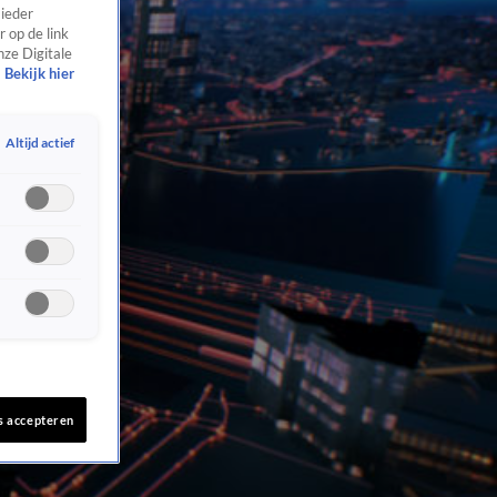
 ieder
 op de link
nze Digitale
Bekijk hier
Altijd actief
s accepteren