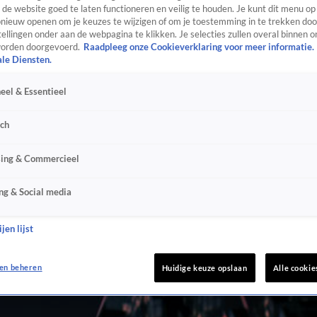
de website goed te laten functioneren en veilig te houden. Je kunt dit menu op
ieuw openen om je keuzes te wijzigen of om je toestemming in te trekken door
ellingen onder aan de webpagina te klikken. Je selecties zullen overal binnen o
orden doorgevoerd.
Raadpleeg onze Cookieverklaring voor meer informatie.
ale Diensten.
eel & Essentieel
sch
sing & Commercieel
ng & Social media
jen lijst
en beheren
Huidige keuze opslaan
Alle cookie