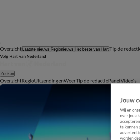
Overzicht
Tip de redacti
Laatste nieuws
Regionieuws
Het beste van Hart
Volg Hart van Nederland
Zoeken
Overzicht
Regio
Uitzendingen
Weer
Tip de redactie
Panel
Video's
Jouw c
Wij en onz
over jou al
accepteren
te kunnen 
advertentie
worden dez