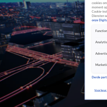
cookies om 
moment opn
Cookie-inst
Diensten w
onze Digit
Function
Analyti
Adverti
Marketi
Derde parti
Voorkeur