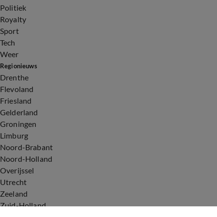
Politiek
Royalty
Sport
Tech
Weer
Regionieuws
Drenthe
Flevoland
Friesland
Gelderland
Groningen
Limburg
Noord-Brabant
Noord-Holland
Overijssel
Utrecht
Zeeland
Zuid-Holland