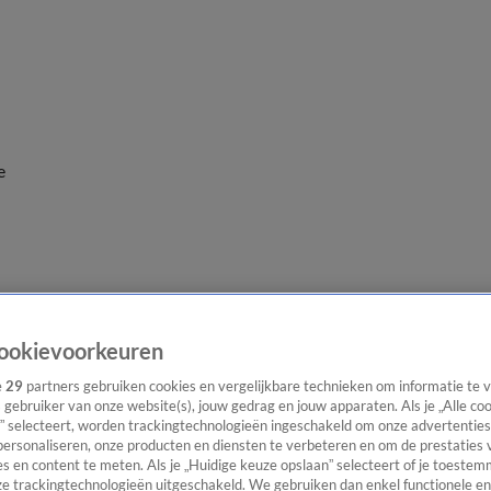
e
ookievoorkeuren
e
29
partners gebruiken cookies en vergelijkbare technieken om informatie te
s gebruiker van onze website(s), jouw gedrag en jouw apparaten. Als je „Alle co
” selecteert, worden trackingtechnologieën ingeschakeld om onze advertenties
personaliseren, onze producten en diensten te verbeteren en om de prestaties 
s en content te meten. Als je „Huidige keuze opslaan” selecteert of je toestemm
e trackingtechnologieën uitgeschakeld. We gebruiken dan enkel functionele en