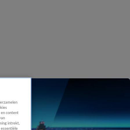
 verzamelen
okies
 en content
van
ing intrekt,
 essentiële