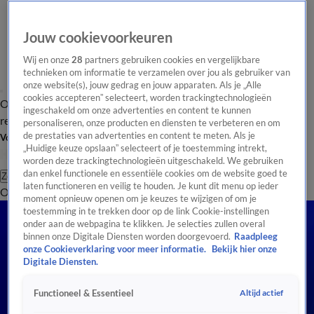
Jouw cookievoorkeuren
Wij en onze
28
partners gebruiken cookies en vergelijkbare
technieken om informatie te verzamelen over jou als gebruiker van
onze website(s), jouw gedrag en jouw apparaten. Als je „Alle
cookies accepteren” selecteert, worden trackingtechnologieën
Overzicht
Tip de
Laatste nieuws
Regionieuws
Het beste van Hart
ingeschakeld om onze advertenties en content te kunnen
redactie
personaliseren, onze producten en diensten te verbeteren en om
de prestaties van advertenties en content te meten. Als je
Volg Hart van Nederland
„Huidige keuze opslaan” selecteert of je toestemming intrekt,
worden deze trackingtechnologieën uitgeschakeld. We gebruiken
dan enkel functionele en essentiële cookies om de website goed te
Zoeken
laten functioneren en veilig te houden. Je kunt dit menu op ieder
Overzicht
Regio
Uitzendingen
Weer
Tip de redactie
Panel
Video's
moment opnieuw openen om je keuzes te wijzigen of om je
toestemming in te trekken door op de link Cookie-instellingen
onder aan de webpagina te klikken. Je selecties zullen overal
binnen onze Digitale Diensten worden doorgevoerd.
Raadpleeg
onze Cookieverklaring voor meer informatie.
Bekijk hier onze
Digitale Diensten.
Altijd actief
Functioneel & Essentieel