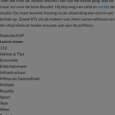
Toen het over de Joodse afkomst van zijn verloofde ging, was de
maat vol voor de boze Baudet. Hij liep weg van tafel en
verliet
de
studio. De roast leverde Koning na de uitzending een storm van
kritiek op. Zowel RTL als de makers van
Jinek
namen afstand van
de uitspraken en boden excuses aan aan de politicus.
Redactie/ANP
Laatste nieuws
112
Advies & Tips
Economie
Entertainment
Infrastructuur
Milieu en Gezondheid
Politiek
Royalty
Sport
Tech
Weer