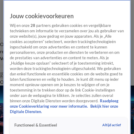
Jouw cookievoorkeuren
Wij en onze
28
partners gebruiken cookies en vergelijkbare
technieken om informatie te verzamelen over jou als gebruiker van
onze website(s), jouw gedrag en jouw apparaten. Als je „Alle
cookies accepteren” selecteert, worden trackingtechnologieën
Overzicht
Tip de
Laatste nieuws
Regionieuws
Het beste van Hart
ingeschakeld om onze advertenties en content te kunnen
redactie
personaliseren, onze producten en diensten te verbeteren en om
de prestaties van advertenties en content te meten. Als je
Volg Hart van Nederland
„Huidige keuze opslaan” selecteert of je toestemming intrekt,
worden deze trackingtechnologieën uitgeschakeld. We gebruiken
dan enkel functionele en essentiële cookies om de website goed te
Zoeken
laten functioneren en veilig te houden. Je kunt dit menu op ieder
Overzicht
Regio
Uitzendingen
Weer
Tip de redactie
Panel
Video's
moment opnieuw openen om je keuzes te wijzigen of om je
toestemming in te trekken door op de link Cookie-instellingen
onder aan de webpagina te klikken. Je selecties zullen overal
binnen onze Digitale Diensten worden doorgevoerd.
Raadpleeg
onze Cookieverklaring voor meer informatie.
Bekijk hier onze
Digitale Diensten.
Altijd actief
Functioneel & Essentieel