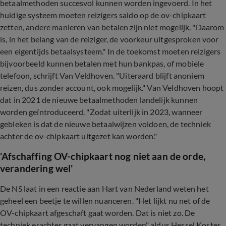
betaalmethoden succesvol kunnen worden ingevoerd. In het
huidige systeem moeten reizigers saldo op de ov-chipkaart
zetten, andere manieren van betalen zijn niet mogelijk. "Daarom
is, in het belang van de reiziger, de voorkeur uitgesproken voor
een eigentijds betaalsysteem." In de toekomst moeten reizigers
bijvoorbeeld kunnen betalen met hun bankpas, of mobiele
telefoon, schrijft Van Veldhoven. "Uiteraard blijft anoniem
reizen, dus zonder account, ook mogelijk." Van Veldhoven hoopt
dat in 2021 de nieuwe betaalmethoden landelijk kunnen
worden geïntroduceerd. "Zodat uiterlijk in 2023, wanneer
gebleken is dat de nieuwe betaalwijzen voldoen, de techniek
achter de ov-chipkaart uitgezet kan worden."
'Afschaffing OV-chipkaart nog niet aan de orde,
verandering wel'
De NS laat in een reactie aan Hart van Nederland weten het
geheel een beetje te willen nuanceren. "Het lijkt nu net of de
OV-chipkaart afgeschaft gaat worden. Dat is niet zo. De
techniek erachter gaat vervangen worden" aldus Hessel Koster,