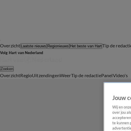
Overzicht
Tip de redacti
Laatste nieuws
Regionieuws
Het beste van Hart
Volg Hart van Nederland
Zoeken
Overzicht
Regio
Uitzendingen
Weer
Tip de redactie
Panel
Video's
Jouw c
Wij en onz
over jou al
accepteren
te kunnen 
advertentie