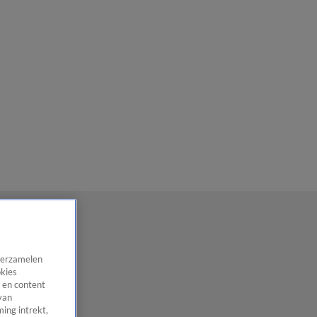
 verzamelen
okies
 en content
van
ing intrekt,