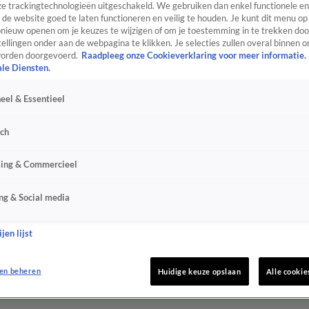
e trackingtechnologieën uitgeschakeld. We gebruiken dan enkel functionele en
de website goed te laten functioneren en veilig te houden. Je kunt dit menu op
ieuw openen om je keuzes te wijzigen of om je toestemming in te trekken door
ellingen onder aan de webpagina te klikken. Je selecties zullen overal binnen o
orden doorgevoerd.
Raadpleeg onze Cookieverklaring voor meer informatie.
ale Diensten.
eel & Essentieel
sch
sing & Commercieel
ng & Social media
jen lijst
en beheren
Huidige keuze opslaan
Alle cookie