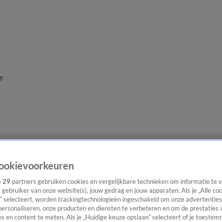
e
ookievoorkeuren
e
29
partners gebruiken cookies en vergelijkbare technieken om informatie te
s gebruiker van onze website(s), jouw gedrag en jouw apparaten. Als je „Alle co
” selecteert, worden trackingtechnologieën ingeschakeld om onze advertenties
personaliseren, onze producten en diensten te verbeteren en om de prestaties 
s en content te meten. Als je „Huidige keuze opslaan” selecteert of je toestemm