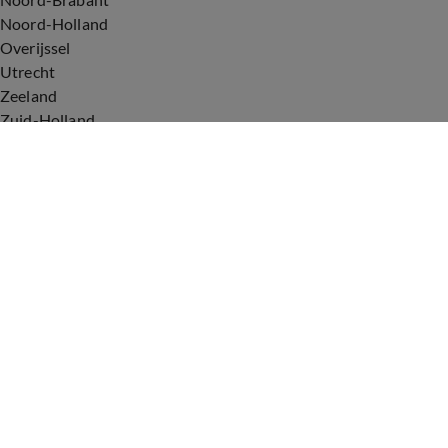
Noord-Holland
Overijssel
Utrecht
Zeeland
Zuid-Holland
Voorwaarden
Over ons
Privacyverklaring
Gebruiksvoorwaarden
Cookieverklaring
Digitale diensten
Cookie instellingen
Upod & Talpa Network
Adverteren
Vacatures
Publieksservice
Tip de redactie
Correcties en aanvullingen