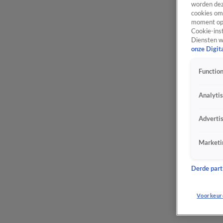
worden dez
cookies om 
moment opn
Cookie-inst
Diensten w
onze Digit
Function
Analyti
Adverti
Marketi
Derde parti
Voorkeur