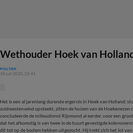
Wethouder Hoek van Holland w
POLITIEK
18 juli 2020, 22:41
Het is een al jarenlang durende ergernis in Hoek van Holland: st
zuidwestenwind opsteekt, zitten de huizen van de Hoekenezen on
concludeerde de milieudienst Rijnmond al eerder, voor een groot 
dat het afkomstig is van twee in de buurt gevestigde kolenover
dit tot op de bodem hebben uitgezocht. Hij trekt zich het lot v