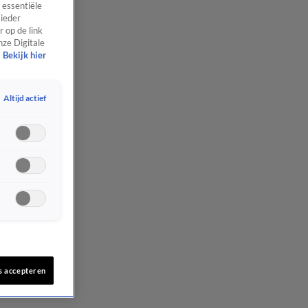
 essentiële
 ieder
 op de link
nze Digitale
Bekijk hier
Altijd actief
s accepteren