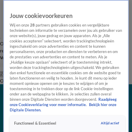
Jouw cookievoorkeuren
Wij en onze
28
partners gebruiken cookies en vergelijkbare
technieken om informatie te verzamelen over jou als gebruiker van
onze website(s), jouw gedrag en jouw apparaten. Als je „Alle
cookies accepteren” selecteert, worden trackingtechnologieën
Overzicht
Tip de
Laatste nieuws
Regionieuws
Het beste van Hart
ingeschakeld om onze advertenties en content te kunnen
redactie
personaliseren, onze producten en diensten te verbeteren en om
de prestaties van advertenties en content te meten. Als je
Volg Hart van Nederland
„Huidige keuze opslaan” selecteert of je toestemming intrekt,
worden deze trackingtechnologieën uitgeschakeld. We gebruiken
dan enkel functionele en essentiële cookies om de website goed te
Zoeken
laten functioneren en veilig te houden. Je kunt dit menu op ieder
Overzicht
Regio
Uitzendingen
Weer
Tip de redactie
Panel
Video's
moment opnieuw openen om je keuzes te wijzigen of om je
toestemming in te trekken door op de link Cookie-instellingen
onder aan de webpagina te klikken. Je selecties zullen overal
binnen onze Digitale Diensten worden doorgevoerd.
Raadpleeg
onze Cookieverklaring voor meer informatie.
Bekijk hier onze
Digitale Diensten.
Altijd actief
Functioneel & Essentieel