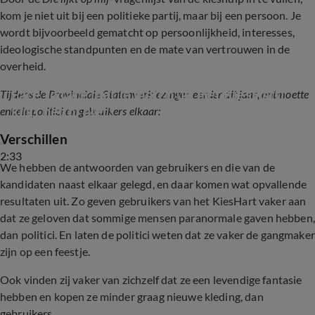
kom je niet uit bij een politieke partij, maar bij een persoon. Je
wordt bijvoorbeeld gematcht op persoonlijkheid, interesses,
ideologische standpunten en de mate van vertrouwen in de
overheid.
Face to face met je match uit Het KiesHart: 
Tijdens de Provinciale Statenverkiezingen eerder dit jaar, ontmoette
klikt het of niet?
enkele politici en gebruikers elkaar:
Verschillen
2:33
We hebben de antwoorden van gebruikers en die van de
kandidaten naast elkaar gelegd, en daar komen wat opvallende
resultaten uit. Zo geven gebruikers van het KiesHart vaker aan
dat ze geloven dat sommige mensen paranormale gaven hebben,
dan politici. En laten de politici weten dat ze vaker de gangmaker
zijn op een feestje.
Ook vinden zij vaker van zichzelf dat ze een levendige fantasie
hebben en kopen ze minder graag nieuwe kleding, dan
gebruikers.