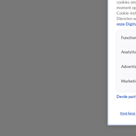
cookies om 
moment opn
Cookie-inst
Diensten w
onze Digit
Function
Analyti
Adverti
Marketi
Derde parti
Voorkeur