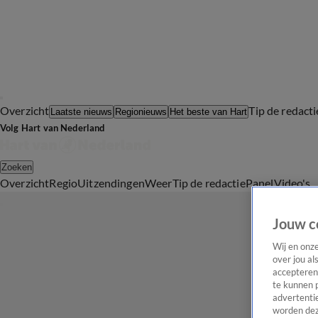
Overzicht
Tip de redacti
Laatste nieuws
Regionieuws
Het beste van Hart
Volg Hart van Nederland
Zoeken
Overzicht
Regio
Uitzendingen
Weer
Tip de redactie
Panel
Video's
Jouw c
Wij en onz
over jou al
accepteren
te kunnen 
advertentie
worden dez