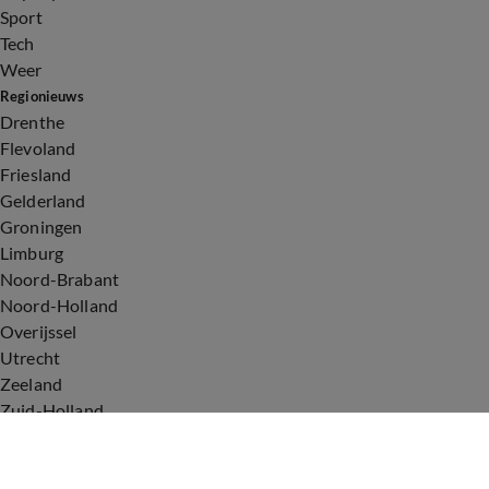
Sport
Tech
Weer
Regionieuws
Drenthe
Flevoland
Friesland
Gelderland
Groningen
Limburg
Noord-Brabant
Noord-Holland
Overijssel
Utrecht
Zeeland
Zuid-Holland
Voorwaarden
Over ons
Privacyverklaring