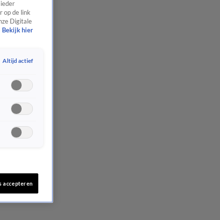
 ieder
 op de link
nze Digitale
Bekijk hier
Altijd actief
s accepteren