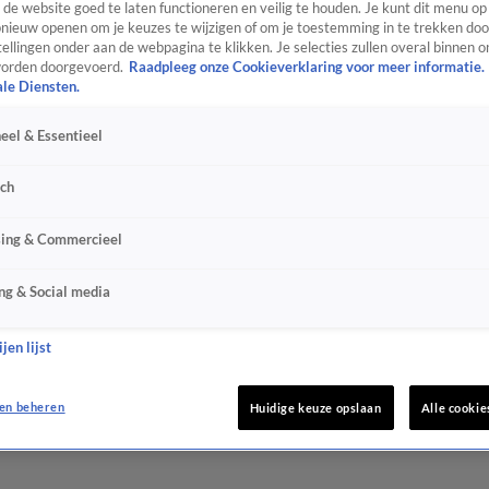
de website goed te laten functioneren en veilig te houden. Je kunt dit menu op
ieuw openen om je keuzes te wijzigen of om je toestemming in te trekken door
ellingen onder aan de webpagina te klikken. Je selecties zullen overal binnen o
orden doorgevoerd.
Raadpleeg onze Cookieverklaring voor meer informatie.
ale Diensten.
eel & Essentieel
sch
sing & Commercieel
ng & Social media
jen lijst
en beheren
Huidige keuze opslaan
Alle cookie