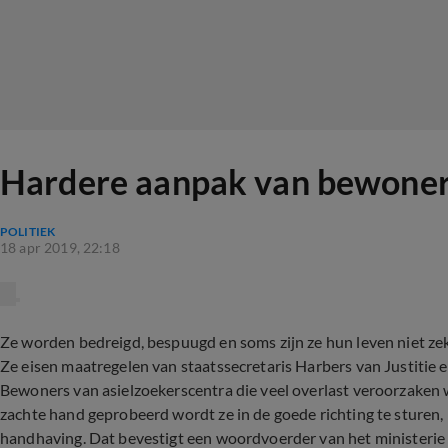
Hardere aanpak van bewoners 
POLITIEK
18 apr 2019, 22:18
Ze worden bedreigd, bespuugd en soms zijn ze hun leven niet zek
Ze eisen maatregelen van staatssecretaris Harbers van Justitie 
Bewoners van asielzoekerscentra die veel overlast veroorzaken 
zachte hand geprobeerd wordt ze in de goede richting te sturen,
handhaving. Dat bevestigt een woordvoerder van het ministerie v