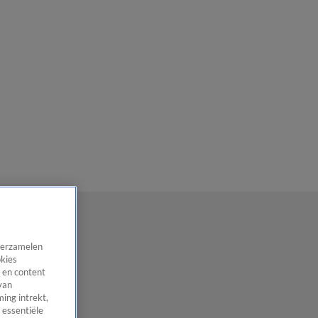
 verzamelen
okies
 en content
van
ing intrekt,
 essentiële