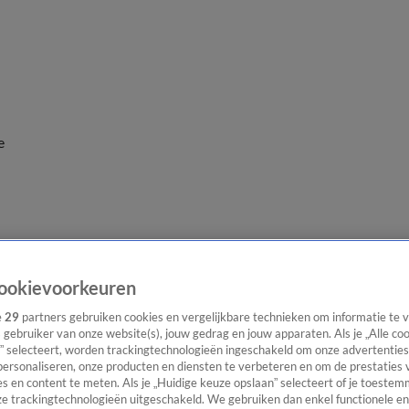
e
ookievoorkeuren
e
29
partners gebruiken cookies en vergelijkbare technieken om informatie te
s gebruiker van onze website(s), jouw gedrag en jouw apparaten. Als je „Alle co
” selecteert, worden trackingtechnologieën ingeschakeld om onze advertenties
personaliseren, onze producten en diensten te verbeteren en om de prestaties 
s en content te meten. Als je „Huidige keuze opslaan” selecteert of je toestemm
e trackingtechnologieën uitgeschakeld. We gebruiken dan enkel functionele en