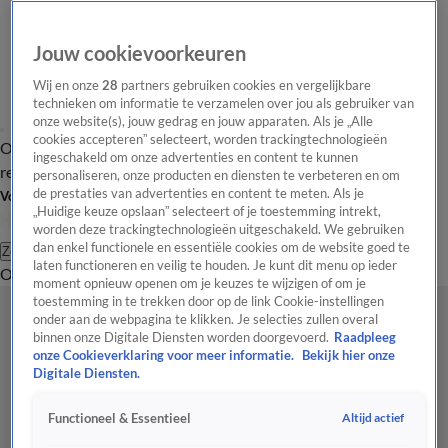
Jouw cookievoorkeuren
Wij en onze
28
partners gebruiken cookies en vergelijkbare
technieken om informatie te verzamelen over jou als gebruiker van
onze website(s), jouw gedrag en jouw apparaten. Als je „Alle
cookies accepteren” selecteert, worden trackingtechnologieën
Overzicht
Tip de
Laatste nieuws
Regionieuws
Het beste van Hart
ingeschakeld om onze advertenties en content te kunnen
redactie
personaliseren, onze producten en diensten te verbeteren en om
de prestaties van advertenties en content te meten. Als je
Volg Hart van Nederland
„Huidige keuze opslaan” selecteert of je toestemming intrekt,
worden deze trackingtechnologieën uitgeschakeld. We gebruiken
dan enkel functionele en essentiële cookies om de website goed te
Zoeken
laten functioneren en veilig te houden. Je kunt dit menu op ieder
Overzicht
Regio
Uitzendingen
Weer
Tip de redactie
Panel
Video's
moment opnieuw openen om je keuzes te wijzigen of om je
toestemming in te trekken door op de link Cookie-instellingen
onder aan de webpagina te klikken. Je selecties zullen overal
binnen onze Digitale Diensten worden doorgevoerd.
Raadpleeg
onze Cookieverklaring voor meer informatie.
Bekijk hier onze
Digitale Diensten.
Altijd actief
Functioneel & Essentieel