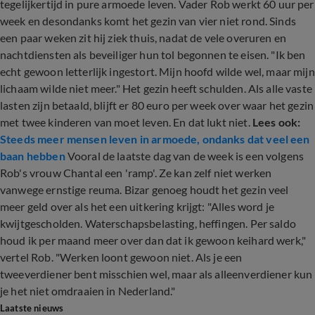
tegelijkertijd in pure armoede leven. Vader Rob werkt 60 uur per
week en desondanks komt het gezin van vier niet rond. Sinds
een paar weken zit hij ziek thuis, nadat de vele overuren en
nachtdiensten als beveiliger hun tol begonnen te eisen. "Ik ben
echt gewoon letterlijk ingestort. Mijn hoofd wilde wel, maar mijn
lichaam wilde niet meer." Het gezin heeft schulden. Als alle vaste
lasten zijn betaald, blijft er 80 euro per week over waar het gezin
met twee kinderen van moet leven. En dat lukt niet.
Lees ook:
Steeds meer mensen leven in armoede, ondanks dat veel een
baan hebben
Vooral de laatste dag van de week is een volgens
Rob's vrouw Chantal een 'ramp'. Ze kan zelf niet werken
vanwege ernstige reuma. Bizar genoeg houdt het gezin veel
meer geld over als het een uitkering krijgt: "Alles word je
kwijtgescholden. Waterschapsbelasting, heffingen. Per saldo
houd ik per maand meer over dan dat ik gewoon keihard werk,"
vertel Rob. "Werken loont gewoon niet. Als je een
tweeverdiener bent misschien wel, maar als alleenverdiener kun
je het niet omdraaien in Nederland."
Laatste nieuws