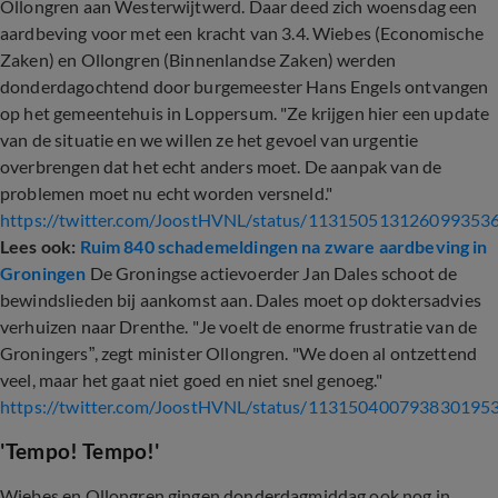
Ollongren aan Westerwijtwerd. Daar deed zich woensdag een
aardbeving voor met een kracht van 3.4. Wiebes (Economische
Zaken) en Ollongren (Binnenlandse Zaken) werden
donderdagochtend door burgemeester Hans Engels ontvangen
op het gemeentehuis in Loppersum. "Ze krijgen hier een update
van de situatie en we willen ze het gevoel van urgentie
overbrengen dat het echt anders moet. De aanpak van de
problemen moet nu echt worden versneld."
https://twitter.com/JoostHVNL/status/113150513126099353
Lees ook:
Ruim 840 schademeldingen na zware aardbeving in
Groningen
De Groningse actievoerder Jan Dales schoot de
bewindslieden bij aankomst aan. Dales moet op doktersadvies
verhuizen naar Drenthe. "Je voelt de enorme frustratie van de
Groningers”, zegt minister Ollongren. "We doen al ontzettend
veel, maar het gaat niet goed en niet snel genoeg."
https://twitter.com/JoostHVNL/status/113150400793830195
'Tempo! Tempo!'
Wiebes en Ollongren gingen donderdagmiddag ook nog in