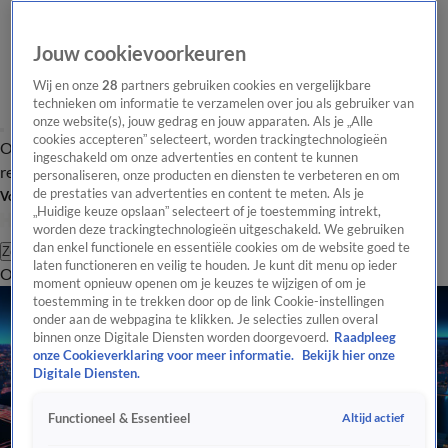
Jouw cookievoorkeuren
Wij en onze
28
partners gebruiken cookies en vergelijkbare
technieken om informatie te verzamelen over jou als gebruiker van
onze website(s), jouw gedrag en jouw apparaten. Als je „Alle
cookies accepteren” selecteert, worden trackingtechnologieën
Overzicht
Tip de
Laatste nieuws
Regionieuws
Het beste van Hart
ingeschakeld om onze advertenties en content te kunnen
redactie
personaliseren, onze producten en diensten te verbeteren en om
de prestaties van advertenties en content te meten. Als je
Volg Hart van Nederland
„Huidige keuze opslaan” selecteert of je toestemming intrekt,
worden deze trackingtechnologieën uitgeschakeld. We gebruiken
dan enkel functionele en essentiële cookies om de website goed te
Zoeken
laten functioneren en veilig te houden. Je kunt dit menu op ieder
Overzicht
Regio
Uitzendingen
Weer
Tip de redactie
Panel
Video's
moment opnieuw openen om je keuzes te wijzigen of om je
toestemming in te trekken door op de link Cookie-instellingen
onder aan de webpagina te klikken. Je selecties zullen overal
binnen onze Digitale Diensten worden doorgevoerd.
Raadpleeg
onze Cookieverklaring voor meer informatie.
Bekijk hier onze
Digitale Diensten.
Altijd actief
Functioneel & Essentieel