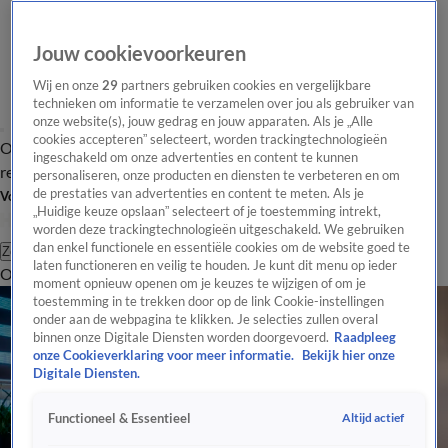
Jouw cookievoorkeuren
Wij en onze
29
partners gebruiken cookies en vergelijkbare
technieken om informatie te verzamelen over jou als gebruiker van
onze website(s), jouw gedrag en jouw apparaten. Als je „Alle
cookies accepteren” selecteert, worden trackingtechnologieën
Overzicht
Tip de
Laatste nieuws
Regionieuws
Het beste van Hart
ingeschakeld om onze advertenties en content te kunnen
redactie
personaliseren, onze producten en diensten te verbeteren en om
de prestaties van advertenties en content te meten. Als je
Volg Hart van Nederland
„Huidige keuze opslaan” selecteert of je toestemming intrekt,
worden deze trackingtechnologieën uitgeschakeld. We gebruiken
dan enkel functionele en essentiële cookies om de website goed te
Zoeken
laten functioneren en veilig te houden. Je kunt dit menu op ieder
Overzicht
Regio
Uitzendingen
Weer
Tip de redactie
Panel
Video's
moment opnieuw openen om je keuzes te wijzigen of om je
toestemming in te trekken door op de link Cookie-instellingen
onder aan de webpagina te klikken. Je selecties zullen overal
binnen onze Digitale Diensten worden doorgevoerd.
Raadpleeg
onze Cookieverklaring voor meer informatie.
Bekijk hier onze
Digitale Diensten.
Altijd actief
Functioneel & Essentieel