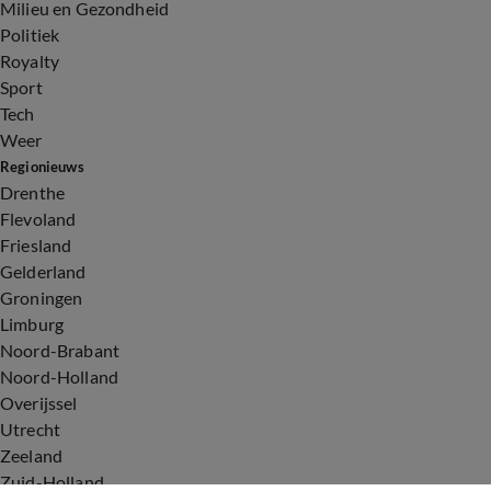
Milieu en Gezondheid
Politiek
Royalty
Sport
Tech
Weer
Regionieuws
Drenthe
Flevoland
Friesland
Gelderland
Groningen
Limburg
Noord-Brabant
Noord-Holland
Overijssel
Utrecht
Zeeland
Zuid-Holland