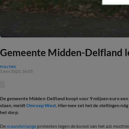
Gemeente Midden-Delfland leg
POLITIEK
1 nov 2023, 16:03
De gemeente Midden-Delfland koopt voor 9 miljoen euro een 
staan, meldt
Omroep West
. Hiermee zet het de stellingen n
het dorp.
De
maandenlange
protesten tegen de komst van het azc mochten