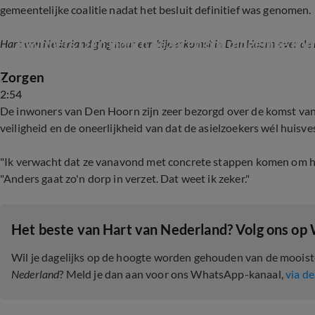
gemeentelijke coalitie nadat het besluit definitief was genomen.
Inwoners Den Hoorn bezorgd om mogelijke koms
Hart van Nederland ging naar een bijeenkomst in Den Hoorn over de 
Zorgen
2:54
De inwoners van Den Hoorn zijn zeer bezorgd over de komst van
veiligheid en de oneerlijkheid van dat de asielzoekers wél huisve
"Ik verwacht dat ze vanavond met concrete stappen komen om het
"Anders gaat zo'n dorp in verzet. Dat weet ik zeker."
Het beste van Hart van Nederland? Volg ons op
Wil je dagelijks op de hoogte worden gehouden van de moois
Nederland
? Meld je dan aan voor ons WhatsApp-kanaal,
via de