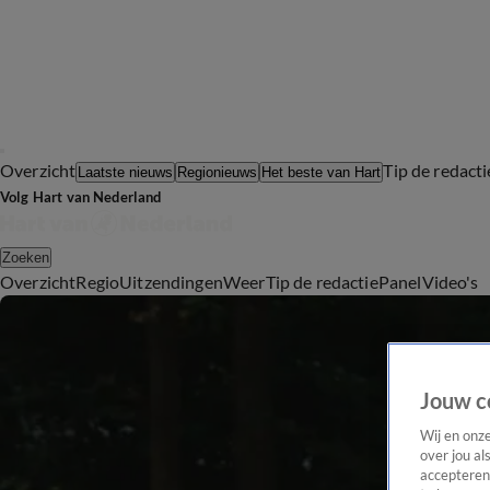
Overzicht
Tip de redacti
Laatste nieuws
Regionieuws
Het beste van Hart
Volg Hart van Nederland
Zoeken
Overzicht
Regio
Uitzendingen
Weer
Tip de redactie
Panel
Video's
Jouw c
Wij en onz
over jou al
accepteren