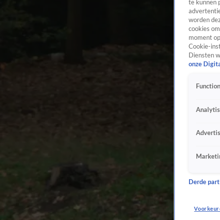
te kunnen 
advertentie
worden dez
cookies om 
moment opn
Cookie-inst
Diensten w
onze Digit
Function
Analyti
Adverti
Marketi
Derde parti
Voorkeur