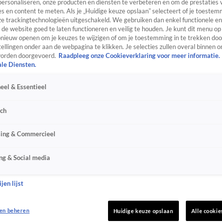
personaliseren, onze producten en diensten te verbeteren en om de prestaties 
s en content te meten. Als je „Huidige keuze opslaan” selecteert of je toestemm
e trackingtechnologieën uitgeschakeld. We gebruiken dan enkel functionele en
de website goed te laten functioneren en veilig te houden. Je kunt dit menu op
ieuw openen om je keuzes te wijzigen of om je toestemming in te trekken door
ellingen onder aan de webpagina te klikken. Je selecties zullen overal binnen o
orden doorgevoerd.
Raadpleeg onze Cookieverklaring voor meer informatie.
ale Diensten.
eel & Essentieel
sch
sing & Commercieel
ng & Social media
jen lijst
en beheren
Huidige keuze opslaan
Alle cookie