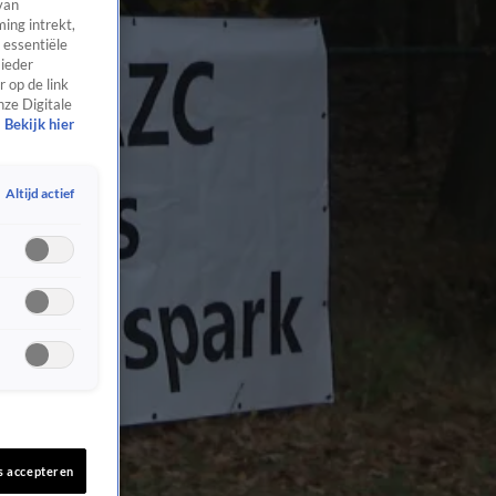
van
ing intrekt,
 essentiële
 ieder
 op de link
nze Digitale
Bekijk hier
Altijd actief
s accepteren