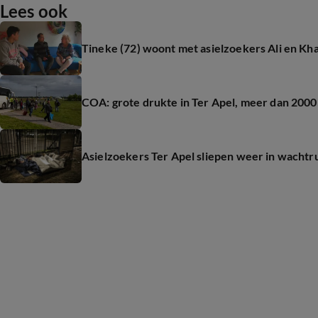
Lees ook
Tineke (72) woont met asielzoekers Ali en Kha
COA: grote drukte in Ter Apel, meer dan 20
Asielzoekers Ter Apel sliepen weer in wachtr