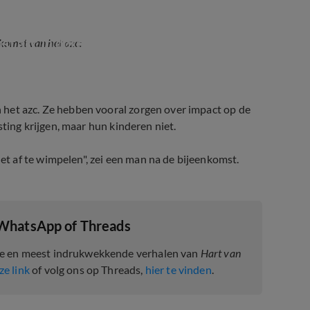
t azc in dorp
komst van het azc:
 het azc. Ze hebben vooral zorgen over impact op de
sting krijgen, maar hun kinderen niet.
 af te wimpelen", zei een man na de bijeenkomst.
 WhatsApp of Threads
te en meest indrukwekkende verhalen van
Hart van
ze link
of volg ons op Threads,
hier te vinden
.