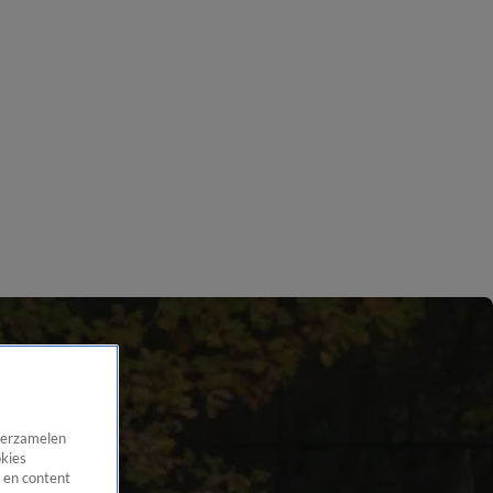
 verzamelen
okies
 en content