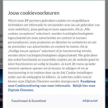
Jouw cookievoorkeuren
Wij en onze
29
partners gebruiken cookies en vergelijkbare
technieken om informatie te verzamelen over jou als gebruiker van
onze website(s), jouw gedrag en jouw apparaten. Als je „Alle
cookies accepteren” selecteert, worden trackingtechnologieën
Overzicht
Tip de
Laatste nieuws
Regionieuws
Het beste van Hart
ingeschakeld om onze advertenties en content te kunnen
redactie
personaliseren, onze producten en diensten te verbeteren en om
de prestaties van advertenties en content te meten. Als je
Volg Hart van Nederland
„Huidige keuze opslaan” selecteert of je toestemming intrekt,
worden deze trackingtechnologieën uitgeschakeld. We gebruiken
dan enkel functionele en essentiële cookies om de website goed te
Zoeken
laten functioneren en veilig te houden. Je kunt dit menu op ieder
Overzicht
Regio
Uitzendingen
Weer
Tip de redactie
Panel
Video's
moment opnieuw openen om je keuzes te wijzigen of om je
toestemming in te trekken door op de link Cookie-instellingen
onder aan de webpagina te klikken. Je selecties zullen overal
binnen onze Digitale Diensten worden doorgevoerd.
Raadpleeg
onze Cookieverklaring voor meer informatie.
Bekijk hier onze
Digitale Diensten.
Altijd actief
Functioneel & Essentieel