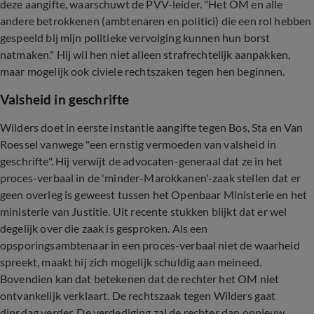
deze aangifte, waarschuwt de PVV-leider. "Het OM en alle
andere betrokkenen (ambtenaren en politici) die een rol hebben
gespeeld bij mijn politieke vervolging kunnen hun borst
natmaken." Hij wil hen niet alleen strafrechtelijk aanpakken,
maar mogelijk ook civiele rechtszaken tegen hen beginnen.
Valsheid in geschrifte
Wilders doet in eerste instantie aangifte tegen Bos, Sta en Van
Roessel vanwege "een ernstig vermoeden van valsheid in
geschrifte". Hij verwijt de advocaten-generaal dat ze in het
proces-verbaal in de 'minder-Marokkanen'-zaak stellen dat er
geen overleg is geweest tussen het Openbaar Ministerie en het
ministerie van Justitie. Uit recente stukken blijkt dat er wel
degelijk over die zaak is gesproken. Als een
opsporingsambtenaar in een proces-verbaal niet de waarheid
spreekt, maakt hij zich mogelijk schuldig aan meineed.
Bovendien kan dat betekenen dat de rechter het OM niet
ontvankelijk verklaart. De rechtszaak tegen Wilders gaat
dinsdag verder. De verdediging zal de rechter dan opnieuw