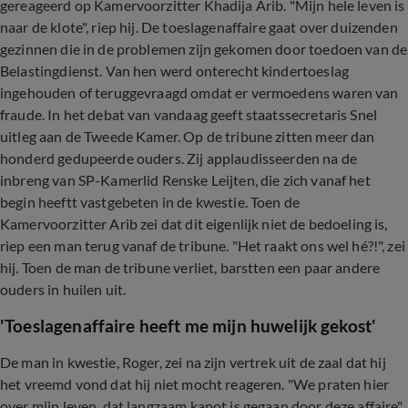
gereageerd op Kamervoorzitter Khadija Arib. "Mijn hele leven is
naar de klote", riep hij. De toeslagenaffaire gaat over duizenden
gezinnen die in de problemen zijn gekomen door toedoen van de
Belastingdienst. Van hen werd onterecht kindertoeslag
ingehouden of teruggevraagd omdat er vermoedens waren van
fraude. In het debat van vandaag geeft staatssecretaris Snel
uitleg aan de Tweede Kamer. Op de tribune zitten meer dan
honderd gedupeerde ouders. Zij applaudisseerden na de
inbreng van SP-Kamerlid Renske Leijten, die zich vanaf het
begin heeftt vastgebeten in de kwestie. Toen de
Kamervoorzitter Arib zei dat dit eigenlijk niet de bedoeling is,
riep een man terug vanaf de tribune. "Het raakt ons wel hé?!", zei
hij. Toen de man de tribune verliet, barstten een paar andere
ouders in huilen uit.
'Toeslagenaffaire heeft me mijn huwelijk gekost'
De man in kwestie, Roger, zei na zijn vertrek uit de zaal dat hij
het vreemd vond dat hij niet mocht reageren. "We praten hier
over mijn leven, dat langzaam kapot is gegaan door deze affaire",