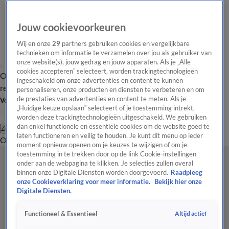
Jouw cookievoorkeuren
Wij en onze
29
partners gebruiken cookies en vergelijkbare
technieken om informatie te verzamelen over jou als gebruiker van
onze website(s), jouw gedrag en jouw apparaten. Als je „Alle
cookies accepteren” selecteert, worden trackingtechnologieën
Overzicht
Tip de
Laatste nieuws
Regionieuws
Het beste van Hart
ingeschakeld om onze advertenties en content te kunnen
redactie
personaliseren, onze producten en diensten te verbeteren en om
de prestaties van advertenties en content te meten. Als je
Volg Hart van Nederland
„Huidige keuze opslaan” selecteert of je toestemming intrekt,
worden deze trackingtechnologieën uitgeschakeld. We gebruiken
dan enkel functionele en essentiële cookies om de website goed te
Zoeken
laten functioneren en veilig te houden. Je kunt dit menu op ieder
Overzicht
Regio
Uitzendingen
Weer
Tip de redactie
Panel
Video's
moment opnieuw openen om je keuzes te wijzigen of om je
toestemming in te trekken door op de link Cookie-instellingen
onder aan de webpagina te klikken. Je selecties zullen overal
binnen onze Digitale Diensten worden doorgevoerd.
Raadpleeg
onze Cookieverklaring voor meer informatie.
Bekijk hier onze
Digitale Diensten.
Altijd actief
Functioneel & Essentieel