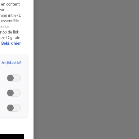
 en content
van
ing intrekt,
 essentiële
 ieder
 op de link
nze Digitale
Bekijk hier
Altijd actief