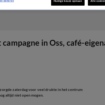
en beheren
Huidige keuze opslaan
Alle cookie
 campagne in Oss, café-eigen
orgde zaterdag voor veel drukte in het centrum
og altijd niet open mogen.