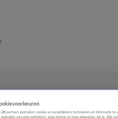
e
ookievoorkeuren
e
28
partners gebruiken cookies en vergelijkbare technieken om informatie te
s gebruiker van onze website(s), jouw gedrag en jouw apparaten. Als je „Alle co