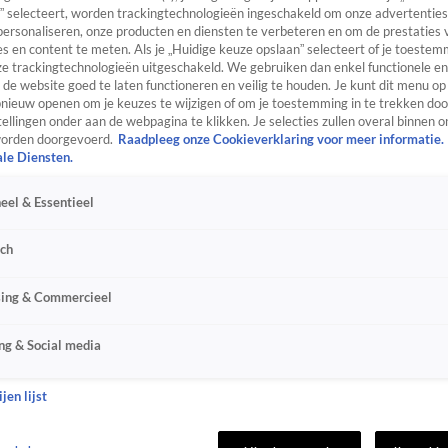
” selecteert, worden trackingtechnologieën ingeschakeld om onze advertenties
personaliseren, onze producten en diensten te verbeteren en om de prestaties 
s en content te meten. Als je „Huidige keuze opslaan” selecteert of je toestemm
e trackingtechnologieën uitgeschakeld. We gebruiken dan enkel functionele en
de website goed te laten functioneren en veilig te houden. Je kunt dit menu op
ieuw openen om je keuzes te wijzigen of om je toestemming in te trekken door
ellingen onder aan de webpagina te klikken. Je selecties zullen overal binnen o
orden doorgevoerd.
Raadpleeg onze Cookieverklaring voor meer informatie.
ale Diensten.
eel & Essentieel
sch
sing & Commercieel
ng & Social media
jen lijst