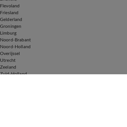
Flevoland
Friesland
Gelderland
Groningen
Limburg
Noord-Brabant
Noord-Holland
Overijssel
Utrecht
Zeeland
Zuid-Holland
Voorwaarden
Over ons
Privacyverklaring
Gebruiksvoorwaarden
Cookieverklaring
Digitale diensten
Cookie instellingen