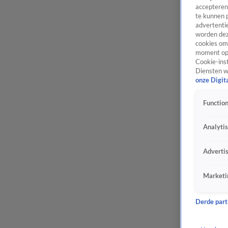
accepteren
te kunnen 
advertentie
worden dez
cookies om 
moment opn
Cookie-inst
Diensten w
onze Digit
Function
Analyti
Adverti
Marketi
Derde parti