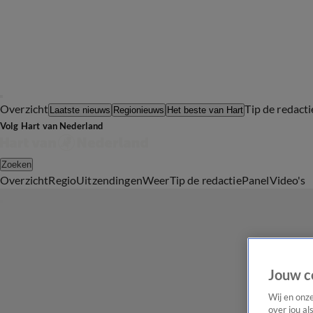
Overzicht
Tip de redacti
Laatste nieuws
Regionieuws
Het beste van Hart
Volg Hart van Nederland
Zoeken
Overzicht
Regio
Uitzendingen
Weer
Tip de redactie
Panel
Video's
Jouw c
Wij en onz
over jou al