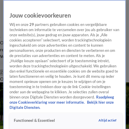
Jouw cookievoorkeuren
Wij en onze
29
partners gebruiken cookies en vergelijkbare
technieken om informatie te verzamelen over jou als gebruiker van
onze website(s), jouw gedrag en jouw apparaten. Als je „Alle
cookies accepteren” selecteert, worden trackingtechnologieën
Overzicht
Tip de
Laatste nieuws
Regionieuws
Het beste van Hart
ingeschakeld om onze advertenties en content te kunnen
redactie
personaliseren, onze producten en diensten te verbeteren en om
de prestaties van advertenties en content te meten. Als je
Volg Hart van Nederland
„Huidige keuze opslaan” selecteert of je toestemming intrekt,
worden deze trackingtechnologieën uitgeschakeld. We gebruiken
dan enkel functionele en essentiële cookies om de website goed te
Zoeken
laten functioneren en veilig te houden. Je kunt dit menu op ieder
Overzicht
Regio
Uitzendingen
Weer
Tip de redactie
Panel
Video's
moment opnieuw openen om je keuzes te wijzigen of om je
toestemming in te trekken door op de link Cookie-instellingen
onder aan de webpagina te klikken. Je selecties zullen overal
binnen onze Digitale Diensten worden doorgevoerd.
Raadpleeg
onze Cookieverklaring voor meer informatie.
Bekijk hier onze
Digitale Diensten.
Altijd actief
Functioneel & Essentieel