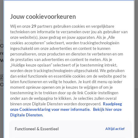
Jouw cookievoorkeuren
Wij en onze
29
partners gebruiken cookies en vergelijkbare
technieken om informatie te verzamelen over jou als gebruiker van
onze website(s), jouw gedrag en jouw apparaten. Als je „Alle
cookies accepteren” selecteert, worden trackingtechnologieën
Overzicht
Tip de
Laatste nieuws
Regionieuws
Het beste van Hart
ingeschakeld om onze advertenties en content te kunnen
redactie
personaliseren, onze producten en diensten te verbeteren en om
de prestaties van advertenties en content te meten. Als je
Volg Hart van Nederland
„Huidige keuze opslaan” selecteert of je toestemming intrekt,
worden deze trackingtechnologieën uitgeschakeld. We gebruiken
dan enkel functionele en essentiële cookies om de website goed te
Zoeken
laten functioneren en veilig te houden. Je kunt dit menu op ieder
Overzicht
Regio
Uitzendingen
Weer
Tip de redactie
Panel
Video's
moment opnieuw openen om je keuzes te wijzigen of om je
toestemming in te trekken door op de link Cookie-instellingen
onder aan de webpagina te klikken. Je selecties zullen overal
binnen onze Digitale Diensten worden doorgevoerd.
Raadpleeg
onze Cookieverklaring voor meer informatie.
Bekijk hier onze
Digitale Diensten.
Altijd actief
Functioneel & Essentieel