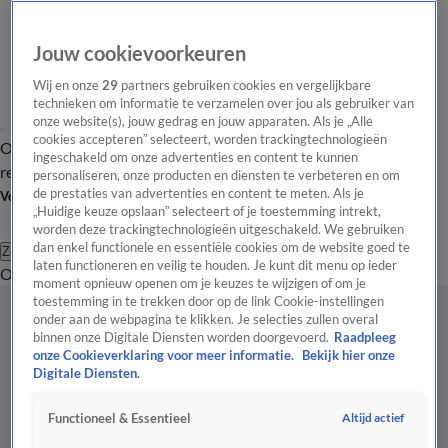
Jouw cookievoorkeuren
Wij en onze
29
partners gebruiken cookies en vergelijkbare
technieken om informatie te verzamelen over jou als gebruiker van
onze website(s), jouw gedrag en jouw apparaten. Als je „Alle
cookies accepteren” selecteert, worden trackingtechnologieën
Overzicht
Tip de
Laatste nieuws
Regionieuws
Het beste van Hart
ingeschakeld om onze advertenties en content te kunnen
redactie
personaliseren, onze producten en diensten te verbeteren en om
de prestaties van advertenties en content te meten. Als je
Volg Hart van Nederland
„Huidige keuze opslaan” selecteert of je toestemming intrekt,
worden deze trackingtechnologieën uitgeschakeld. We gebruiken
dan enkel functionele en essentiële cookies om de website goed te
Zoeken
laten functioneren en veilig te houden. Je kunt dit menu op ieder
Overzicht
Regio
Uitzendingen
Weer
Tip de redactie
Panel
Video's
moment opnieuw openen om je keuzes te wijzigen of om je
toestemming in te trekken door op de link Cookie-instellingen
onder aan de webpagina te klikken. Je selecties zullen overal
binnen onze Digitale Diensten worden doorgevoerd.
Raadpleeg
onze Cookieverklaring voor meer informatie.
Bekijk hier onze
Digitale Diensten.
Altijd actief
Functioneel & Essentieel