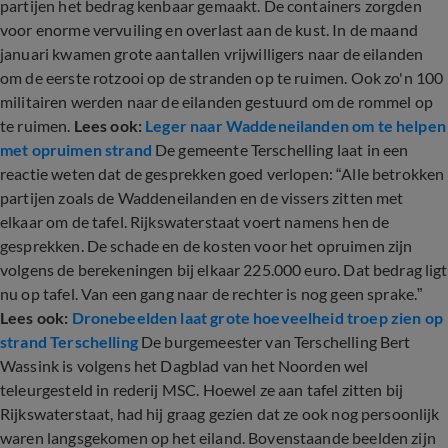
partijen het bedrag kenbaar gemaakt. De containers zorgden
voor enorme vervuiling en overlast aan de kust. In de maand
januari kwamen grote aantallen vrijwilligers naar de eilanden
om de eerste rotzooi op de stranden op te ruimen. Ook zo'n 100
militairen werden naar de eilanden gestuurd om de rommel op
te ruimen.
Lees ook:
Leger naar Waddeneilanden om te helpen
met opruimen strand
De gemeente Terschelling laat in een
reactie weten dat de gesprekken goed verlopen: “Alle betrokken
partijen zoals de Waddeneilanden en de vissers zitten met
elkaar om de tafel. Rijkswaterstaat voert namens hen de
gesprekken. De schade en de kosten voor het opruimen zijn
volgens de berekeningen bij elkaar 225.000 euro. Dat bedrag ligt
nu op tafel. Van een gang naar de rechter is nog geen sprake.”
Lees ook:
Dronebeelden laat grote hoeveelheid troep zien op
strand Terschelling
De burgemeester van Terschelling Bert
Wassink is volgens het Dagblad van het Noorden wel
teleurgesteld in rederij MSC. Hoewel ze aan tafel zitten bij
Rijkswaterstaat, had hij graag gezien dat ze ook nog persoonlijk
waren langsgekomen op het eiland. Bovenstaande beelden zijn