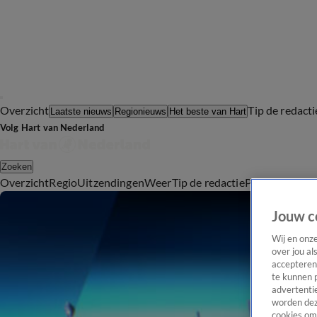
Overzicht
Tip de redacti
Laatste nieuws
Regionieuws
Het beste van Hart
Volg Hart van Nederland
Zoeken
Overzicht
Regio
Uitzendingen
Weer
Tip de redactie
Panel
Video's
Jouw c
Wij en onz
over jou al
accepteren
te kunnen 
advertentie
worden dez
cookies om 