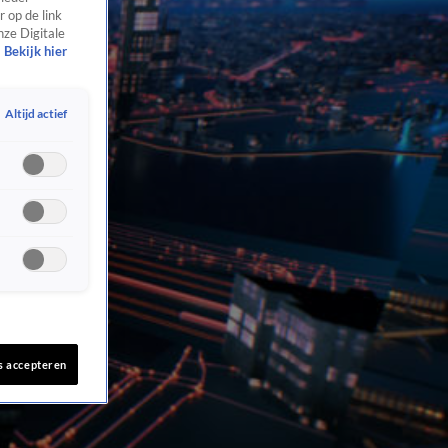
 op de link
nze Digitale
Bekijk hier
Altijd actief
s accepteren