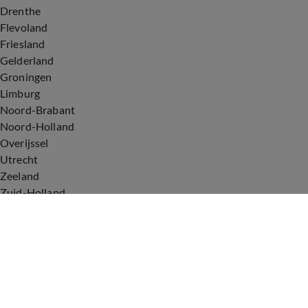
Drenthe
Flevoland
Friesland
Gelderland
Groningen
Limburg
Noord-Brabant
Noord-Holland
Overijssel
Utrecht
Zeeland
Zuid-Holland
Voorwaarden
Over ons
Privacyverklaring
Gebruiksvoorwaarden
Cookieverklaring
Digitale diensten
Cookie instellingen