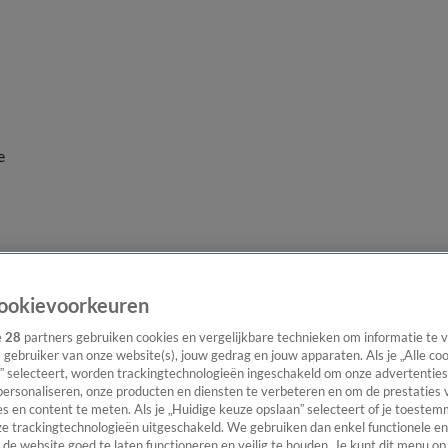
e
ookievoorkeuren
e
28
partners gebruiken cookies en vergelijkbare technieken om informatie te
s gebruiker van onze website(s), jouw gedrag en jouw apparaten. Als je „Alle co
” selecteert, worden trackingtechnologieën ingeschakeld om onze advertenties
personaliseren, onze producten en diensten te verbeteren en om de prestaties 
s en content te meten. Als je „Huidige keuze opslaan” selecteert of je toestemm
e trackingtechnologieën uitgeschakeld. We gebruiken dan enkel functionele en
de website goed te laten functioneren en veilig te houden. Je kunt dit menu op