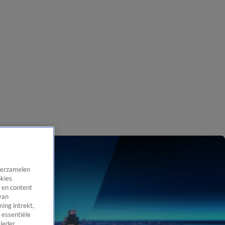
 verzamelen
okies
 en content
van
ing intrekt,
 essentiële
 ieder