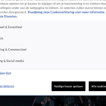
ieuw openen om je keuzes te wijzigen of om je toestemming in te trekken door
ellingen onder aan de webpagina te klikken. Je selecties zullen overal binnen o
orden doorgevoerd.
Raadpleeg onze Cookieverklaring voor meer informatie.
ale Diensten.
eel & Essentieel
sch
sing & Commercieel
ng & Social media
jen lijst
en beheren
Huidige keuze opslaan
Alle cookie