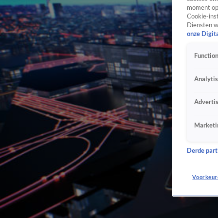
moment opn
Cookie-inst
Diensten w
onze Digit
Function
Analyti
Adverti
Marketi
Derde parti
Voorkeur