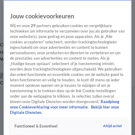
Jouw cookievoorkeuren
Wij en onze
29
partners gebruiken cookies en vergelijkbare
technieken om informatie te verzamelen over jou als gebruiker van
onze website(s), jouw gedrag en jouw apparaten. Als je „Alle
cookies accepteren” selecteert, worden trackingtechnologieën
Overzicht
Tip de
Laatste nieuws
Regionieuws
Het beste van Hart
ingeschakeld om onze advertenties en content te kunnen
redactie
personaliseren, onze producten en diensten te verbeteren en om
de prestaties van advertenties en content te meten. Als je
Volg Hart van Nederland
„Huidige keuze opslaan” selecteert of je toestemming intrekt,
worden deze trackingtechnologieën uitgeschakeld. We gebruiken
dan enkel functionele en essentiële cookies om de website goed te
Zoeken
laten functioneren en veilig te houden. Je kunt dit menu op ieder
Overzicht
Regio
Uitzendingen
Weer
Tip de redactie
Panel
Video's
moment opnieuw openen om je keuzes te wijzigen of om je
toestemming in te trekken door op de link Cookie-instellingen
onder aan de webpagina te klikken. Je selecties zullen overal
binnen onze Digitale Diensten worden doorgevoerd.
Raadpleeg
onze Cookieverklaring voor meer informatie.
Bekijk hier onze
Digitale Diensten.
Altijd actief
Functioneel & Essentieel