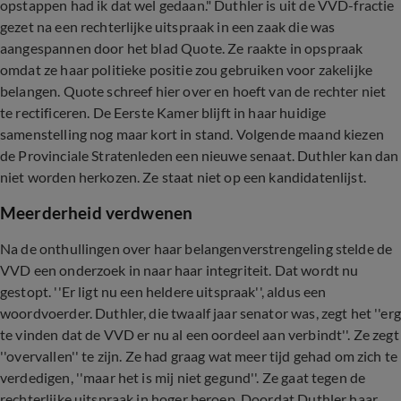
opstappen had ik dat wel gedaan." Duthler is uit de VVD-fractie
gezet na een rechterlijke uitspraak in een zaak die was
aangespannen door het blad Quote. Ze raakte in opspraak
omdat ze haar politieke positie zou gebruiken voor zakelijke
belangen. Quote schreef hier over en hoeft van de rechter niet
te rectificeren. De Eerste Kamer blijft in haar huidige
samenstelling nog maar kort in stand. Volgende maand kiezen
de Provinciale Stratenleden een nieuwe senaat. Duthler kan dan
niet worden herkozen. Ze staat niet op een kandidatenlijst.
Meerderheid verdwenen
Na de onthullingen over haar belangenverstrengeling stelde de
VVD een onderzoek in naar haar integriteit. Dat wordt nu
gestopt. ''Er ligt nu een heldere uitspraak'', aldus een
woordvoerder. Duthler, die twaalf jaar senator was, zegt het ''erg
te vinden dat de VVD er nu al een oordeel aan verbindt''. Ze zegt
''overvallen'' te zijn. Ze had graag wat meer tijd gehad om zich te
verdedigen, ''maar het is mij niet gegund''. Ze gaat tegen de
rechterlijke uitspraak in hoger beroep. Doordat Duthler haar