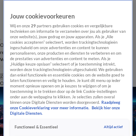
Jouw cookievoorkeuren
Wij en onze
29
partners gebruiken cookies en vergelijkbare
technieken om informatie te verzamelen over jou als gebruiker van
onze website(s), jouw gedrag en jouw apparaten. Als je „Alle
cookies accepteren” selecteert, worden trackingtechnologieën
Overzicht
Tip de
Laatste nieuws
Regionieuws
Het beste van Hart
ingeschakeld om onze advertenties en content te kunnen
redactie
personaliseren, onze producten en diensten te verbeteren en om
de prestaties van advertenties en content te meten. Als je
Volg Hart van Nederland
„Huidige keuze opslaan” selecteert of je toestemming intrekt,
worden deze trackingtechnologieën uitgeschakeld. We gebruiken
dan enkel functionele en essentiële cookies om de website goed te
Zoeken
laten functioneren en veilig te houden. Je kunt dit menu op ieder
Overzicht
Regio
Uitzendingen
Weer
Tip de redactie
Panel
Video's
moment opnieuw openen om je keuzes te wijzigen of om je
toestemming in te trekken door op de link Cookie-instellingen
onder aan de webpagina te klikken. Je selecties zullen overal
binnen onze Digitale Diensten worden doorgevoerd.
Raadpleeg
onze Cookieverklaring voor meer informatie.
Bekijk hier onze
Digitale Diensten.
Altijd actief
Functioneel & Essentieel