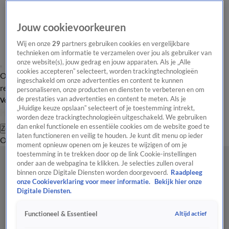
Jouw cookievoorkeuren
Wij en onze
29
partners gebruiken cookies en vergelijkbare
technieken om informatie te verzamelen over jou als gebruiker van
onze website(s), jouw gedrag en jouw apparaten. Als je „Alle
cookies accepteren” selecteert, worden trackingtechnologieën
Overzicht
Tip de
Laatste nieuws
Regionieuws
Het beste van Hart
ingeschakeld om onze advertenties en content te kunnen
redactie
personaliseren, onze producten en diensten te verbeteren en om
de prestaties van advertenties en content te meten. Als je
Volg Hart van Nederland
„Huidige keuze opslaan” selecteert of je toestemming intrekt,
worden deze trackingtechnologieën uitgeschakeld. We gebruiken
dan enkel functionele en essentiële cookies om de website goed te
Zoeken
laten functioneren en veilig te houden. Je kunt dit menu op ieder
Overzicht
Regio
Uitzendingen
Weer
Tip de redactie
Panel
Video's
moment opnieuw openen om je keuzes te wijzigen of om je
toestemming in te trekken door op de link Cookie-instellingen
onder aan de webpagina te klikken. Je selecties zullen overal
binnen onze Digitale Diensten worden doorgevoerd.
Raadpleeg
onze Cookieverklaring voor meer informatie.
Bekijk hier onze
Digitale Diensten.
Altijd actief
Functioneel & Essentieel