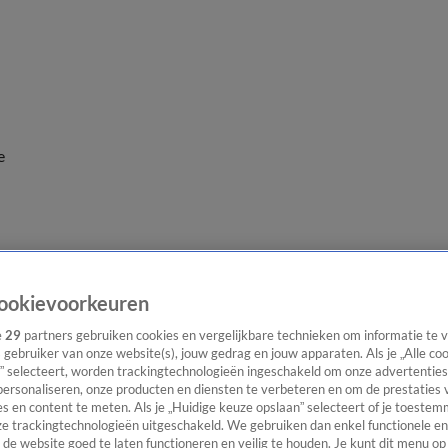
e
ookievoorkeuren
e
29
partners gebruiken cookies en vergelijkbare technieken om informatie te
s gebruiker van onze website(s), jouw gedrag en jouw apparaten. Als je „Alle co
” selecteert, worden trackingtechnologieën ingeschakeld om onze advertenties
personaliseren, onze producten en diensten te verbeteren en om de prestaties 
s en content te meten. Als je „Huidige keuze opslaan” selecteert of je toestemm
e trackingtechnologieën uitgeschakeld. We gebruiken dan enkel functionele en
de website goed te laten functioneren en veilig te houden. Je kunt dit menu op