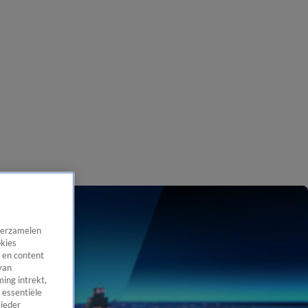
 verzamelen
okies
 en content
van
ing intrekt,
 essentiële
 ieder