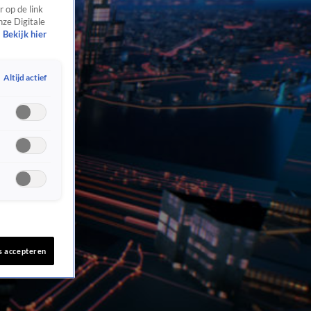
 op de link
nze Digitale
Bekijk hier
Altijd actief
s accepteren