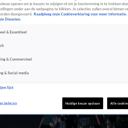
ieuw openen om je keuzes te wijzigen of om je toestemming in te trekken door
ellingen onder aan de webpagina te klikken. Je selecties zullen overal binnen o
orden doorgevoerd.
Raadpleeg onze Cookieverklaring voor meer informatie.
ale Diensten.
eel & Essentieel
sch
sing & Commercieel
ng & Social media
jen lijst
en beheren
Huidige keuze opslaan
Alle cookie