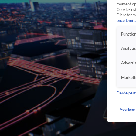
moment opn
Cookie-inst
Diensten w
onze Digit
Function
Analyti
Adverti
Marketi
Derde parti
Voorkeur