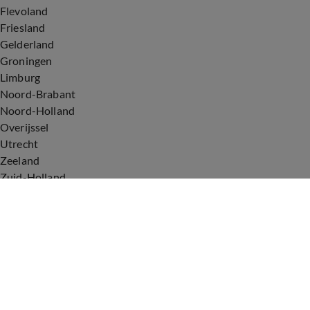
Flevoland
Friesland
Gelderland
Groningen
Limburg
Noord-Brabant
Noord-Holland
Overijssel
Utrecht
Zeeland
Zuid-Holland
Voorwaarden
Over ons
Privacyverklaring
Gebruiksvoorwaarden
Cookieverklaring
Digitale diensten
Cookie instellingen
Upod & Talpa Network