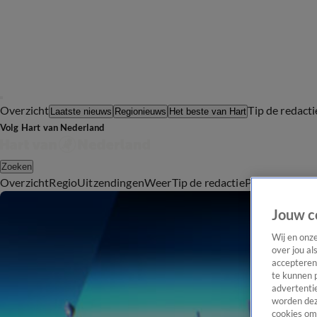
Overzicht
Tip de redacti
Laatste nieuws
Regionieuws
Het beste van Hart
Volg Hart van Nederland
Zoeken
Overzicht
Regio
Uitzendingen
Weer
Tip de redactie
Panel
Video's
Jouw c
Wij en onz
over jou al
accepteren
te kunnen 
advertentie
worden dez
cookies om 