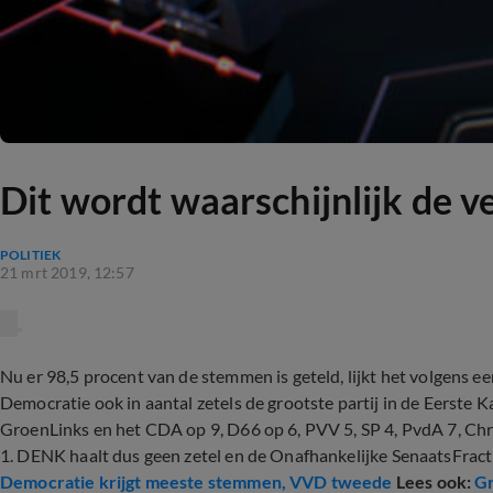
Dit wordt waarschijnlijk de v
POLITIEK
21 mrt 2019, 12:57
Nu er 98,5 procent van de stemmen is geteld, lijkt het volgens
Democratie ook in aantal zetels de grootste partij in de Eerste K
GroenLinks en het CDA op 9, D66 op 6, PVV 5, SP 4, PvdA 7, Chr
1. DENK haalt dus geen zetel en de Onafhankelijke SenaatsFractie
Democratie krijgt meeste stemmen, VVD tweede
Lees ook:
Gr