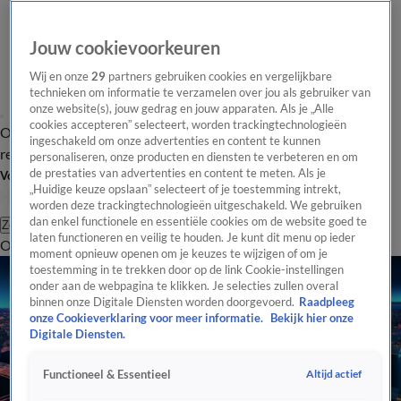
Jouw cookievoorkeuren
Wij en onze
29
partners gebruiken cookies en vergelijkbare
technieken om informatie te verzamelen over jou als gebruiker van
onze website(s), jouw gedrag en jouw apparaten. Als je „Alle
cookies accepteren” selecteert, worden trackingtechnologieën
Overzicht
Tip de
Laatste nieuws
Regionieuws
Het beste van Hart
ingeschakeld om onze advertenties en content te kunnen
redactie
personaliseren, onze producten en diensten te verbeteren en om
de prestaties van advertenties en content te meten. Als je
Volg Hart van Nederland
„Huidige keuze opslaan” selecteert of je toestemming intrekt,
worden deze trackingtechnologieën uitgeschakeld. We gebruiken
dan enkel functionele en essentiële cookies om de website goed te
Zoeken
laten functioneren en veilig te houden. Je kunt dit menu op ieder
Overzicht
Regio
Uitzendingen
Weer
Tip de redactie
Panel
Video's
moment opnieuw openen om je keuzes te wijzigen of om je
toestemming in te trekken door op de link Cookie-instellingen
onder aan de webpagina te klikken. Je selecties zullen overal
binnen onze Digitale Diensten worden doorgevoerd.
Raadpleeg
onze Cookieverklaring voor meer informatie.
Bekijk hier onze
Digitale Diensten.
Altijd actief
Functioneel & Essentieel