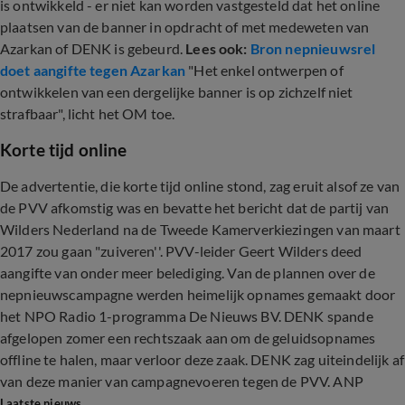
is ontwikkeld - er niet kan worden vastgesteld dat het online
plaatsen van de banner in opdracht of met medeweten van
Azarkan of DENK is gebeurd.
Lees ook:
Bron nepnieuwsrel
doet aangifte tegen Azarkan
"Het enkel ontwerpen of
ontwikkelen van een dergelijke banner is op zichzelf niet
strafbaar", licht het OM toe.
Korte tijd online
De advertentie, die korte tijd online stond, zag eruit alsof ze van
de PVV afkomstig was en bevatte het bericht dat de partij van
Wilders Nederland na de Tweede Kamerverkiezingen van maart
2017 zou gaan "zuiveren''. PVV-leider Geert Wilders deed
aangifte van onder meer belediging. Van de plannen over de
nepnieuwscampagne werden heimelijk opnames gemaakt door
het NPO Radio 1-programma De Nieuws BV. DENK spande
afgelopen zomer een rechtszaak aan om de geluidsopnames
offline te halen, maar verloor deze zaak. DENK zag uiteindelijk af
van deze manier van campagnevoeren tegen de PVV. ANP
Laatste nieuws