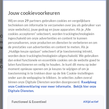
Jouw cookievoorkeuren
Wij en onze
29
partners gebruiken cookies en vergelijkbare
technieken om informatie te verzamelen over jou als gebruiker van
onze website(s), jouw gedrag en jouw apparaten. Als je „Alle
cookies accepteren” selecteert, worden trackingtechnologieën
Overzicht
Tip de
Laatste nieuws
Regionieuws
Het beste van Hart
ingeschakeld om onze advertenties en content te kunnen
redactie
personaliseren, onze producten en diensten te verbeteren en om
de prestaties van advertenties en content te meten. Als je
Volg Hart van Nederland
„Huidige keuze opslaan” selecteert of je toestemming intrekt,
worden deze trackingtechnologieën uitgeschakeld. We gebruiken
dan enkel functionele en essentiële cookies om de website goed te
Zoeken
laten functioneren en veilig te houden. Je kunt dit menu op ieder
Overzicht
Regio
Uitzendingen
Weer
Tip de redactie
Panel
Video's
moment opnieuw openen om je keuzes te wijzigen of om je
toestemming in te trekken door op de link Cookie-instellingen
onder aan de webpagina te klikken. Je selecties zullen overal
binnen onze Digitale Diensten worden doorgevoerd.
Raadpleeg
onze Cookieverklaring voor meer informatie.
Bekijk hier onze
Digitale Diensten.
Altijd actief
Functioneel & Essentieel