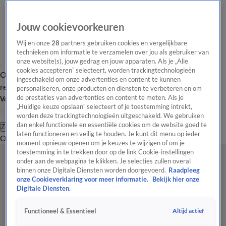
Jouw cookievoorkeuren
Wij en onze
28
partners gebruiken cookies en vergelijkbare
technieken om informatie te verzamelen over jou als gebruiker van
onze website(s), jouw gedrag en jouw apparaten. Als je „Alle
cookies accepteren” selecteert, worden trackingtechnologieën
Overzicht
Tip de
Laatste nieuws
Regionieuws
Het beste van Hart
ingeschakeld om onze advertenties en content te kunnen
redactie
personaliseren, onze producten en diensten te verbeteren en om
de prestaties van advertenties en content te meten. Als je
Volg Hart van Nederland
„Huidige keuze opslaan” selecteert of je toestemming intrekt,
worden deze trackingtechnologieën uitgeschakeld. We gebruiken
dan enkel functionele en essentiële cookies om de website goed te
Zoeken
laten functioneren en veilig te houden. Je kunt dit menu op ieder
Overzicht
Regio
Uitzendingen
Weer
Tip de redactie
Panel
Video's
moment opnieuw openen om je keuzes te wijzigen of om je
toestemming in te trekken door op de link Cookie-instellingen
onder aan de webpagina te klikken. Je selecties zullen overal
binnen onze Digitale Diensten worden doorgevoerd.
Raadpleeg
onze Cookieverklaring voor meer informatie.
Bekijk hier onze
Digitale Diensten.
Altijd actief
Functioneel & Essentieel