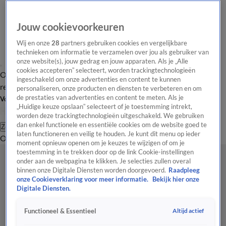
Jouw cookievoorkeuren
Wij en onze
28
partners gebruiken cookies en vergelijkbare
technieken om informatie te verzamelen over jou als gebruiker van
onze website(s), jouw gedrag en jouw apparaten. Als je „Alle
cookies accepteren” selecteert, worden trackingtechnologieën
Overzicht
Tip de
Laatste nieuws
Regionieuws
Het beste van Hart
ingeschakeld om onze advertenties en content te kunnen
redactie
personaliseren, onze producten en diensten te verbeteren en om
de prestaties van advertenties en content te meten. Als je
Volg Hart van Nederland
„Huidige keuze opslaan” selecteert of je toestemming intrekt,
worden deze trackingtechnologieën uitgeschakeld. We gebruiken
dan enkel functionele en essentiële cookies om de website goed te
Zoeken
laten functioneren en veilig te houden. Je kunt dit menu op ieder
Overzicht
Regio
Uitzendingen
Weer
Tip de redactie
Panel
Video's
moment opnieuw openen om je keuzes te wijzigen of om je
toestemming in te trekken door op de link Cookie-instellingen
onder aan de webpagina te klikken. Je selecties zullen overal
binnen onze Digitale Diensten worden doorgevoerd.
Raadpleeg
onze Cookieverklaring voor meer informatie.
Bekijk hier onze
Digitale Diensten.
Altijd actief
Functioneel & Essentieel