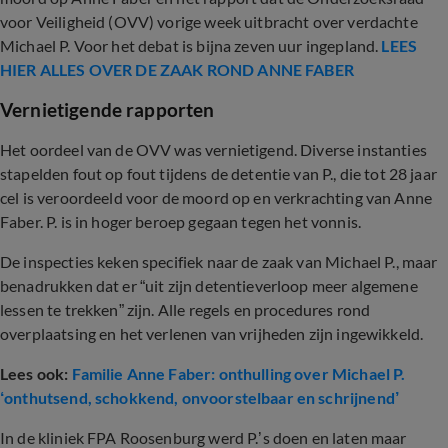
voor Veiligheid (OVV) vorige week uitbracht over verdachte
Michael P. Voor het debat is bijna zeven uur ingepland.
LEES
HIER ALLES OVER DE ZAAK ROND ANNE FABER
Vernietigende rapporten
Het oordeel van de OVV was vernietigend. Diverse instanties
stapelden fout op fout tijdens de detentie van P., die tot 28 jaar
cel is veroordeeld voor de moord op en verkrachting van Anne
Faber. P. is in hoger beroep gegaan tegen het vonnis.
De inspecties keken specifiek naar de zaak van Michael P., maar
benadrukken dat er “uit zijn detentieverloop meer algemene
lessen te trekken” zijn. Alle regels en procedures rond
overplaatsing en het verlenen van vrijheden zijn ingewikkeld.
Lees ook:
Familie Anne Faber: onthulling over Michael P.
‘onthutsend, schokkend, onvoorstelbaar en schrijnend’
In de kliniek FPA Roosenburg werd P.’s doen en laten maar