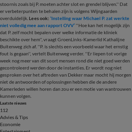
stoornis zoals bij P. moeten achter slot en grendel blijven.'' Dat
er verbeterpunten te behalen zijn is volgens Wijngaarden
overduidelijk.
Lees ook:
‘Instelling waar Michael P. zat werkte
niet volledig mee aan rapport OVV’
''Hoe kan het mogelijk zijn
dat P. zelf mocht bepalen over welke informatie de kliniek
beschikte over hem'', vraagt GroenLinks-Kamerlid Kathalijne
Buitenweg zich af. ''P. is slechts een voorbeeld waar het ernstig
fout is gegaan'', vertelt Buitenweg verder. ''Er liepen tot vorige
week nog meer van dit soort mensen rond die niet goed werden
gecontroleerd werden door de instanties. Er wordt nog niet
gesproken over het aftreden van Dekker maar mocht hij morgen
niet de antwoorden of oplossingen hebben die de andere
Kamerleden willen horen dan zou er een motie van wantrouwen
kunnen volgen.
Laatste nieuws
112
Advies & Tips
Economie
Entertainment