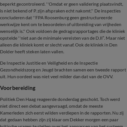
beperkt gecontroleerd. ''Omdat er geen validering plaatsvindt,
is niet bekend of P. zijn afspraken echt nakomt.'' De inspecties
concluderen dat ''FPA Roosenburg geen gestructureerde
werkwijze kent om te beoordelen of uitbreiding van vrijheden
wenselijk is.'' Ook voldoen de gedragsrapportages die de kliniek
opstelde ''niet aan de minimale vereisten van de DJI”. Maar niet
alleen die kliniek komt er slecht vanaf. Ook de kliniek in Den
Dolder heeft steken laten vallen.
De Inspectie Justitie en Veiligheid en de Inspectie
Gezondheidszorg en Jeugd brachten samen een tweede rapport
uit. Hun oordeel was niet veel milder dan dat van de OVV.
Voorbereiding
Politiek Den Haag reageerde donderdag geschokt. Toch werd
niet direct een debat aangevraagd, omdat de meeste
Kamerleden zich eerst wilden verdiepen in de rapporten. Nu zij
dat gedaan hebben zijn zij klaar om Dekker morgen een paar
kritische vragen te stellen over het aanpassen van het systeem