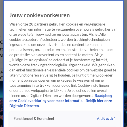
Jouw cookievoorkeuren
Wij en onze
28
partners gebruiken cookies en vergelijkbare
technieken om informatie te verzamelen over jou als gebruiker van
onze website(s), jouw gedrag en jouw apparaten. Als je „Alle
cookies accepteren” selecteert, worden trackingtechnologieën
Overzicht
Tip de
Laatste nieuws
Regionieuws
Het beste van Hart
ingeschakeld om onze advertenties en content te kunnen
redactie
personaliseren, onze producten en diensten te verbeteren en om
de prestaties van advertenties en content te meten. Als je
Volg Hart van Nederland
„Huidige keuze opslaan” selecteert of je toestemming intrekt,
worden deze trackingtechnologieën uitgeschakeld. We gebruiken
dan enkel functionele en essentiële cookies om de website goed te
Zoeken
laten functioneren en veilig te houden. Je kunt dit menu op ieder
Overzicht
Regio
Uitzendingen
Weer
Tip de redactie
Panel
Video's
moment opnieuw openen om je keuzes te wijzigen of om je
toestemming in te trekken door op de link Cookie-instellingen
onder aan de webpagina te klikken. Je selecties zullen overal
binnen onze Digitale Diensten worden doorgevoerd.
Raadpleeg
onze Cookieverklaring voor meer informatie.
Bekijk hier onze
Digitale Diensten.
Altijd actief
Functioneel & Essentieel