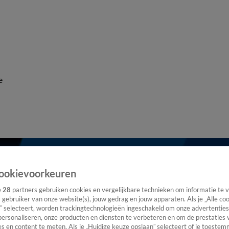
e
ookievoorkeuren
e
28
partners gebruiken cookies en vergelijkbare technieken om informatie te
s gebruiker van onze website(s), jouw gedrag en jouw apparaten. Als je „Alle co
” selecteert, worden trackingtechnologieën ingeschakeld om onze advertenties
personaliseren, onze producten en diensten te verbeteren en om de prestaties 
s en content te meten. Als je „Huidige keuze opslaan” selecteert of je toestemm