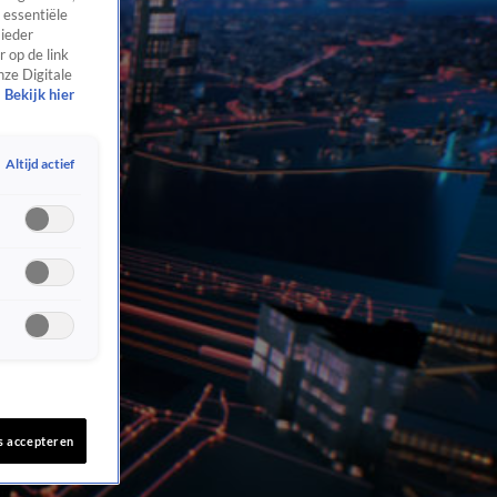
 essentiële
 ieder
 op de link
nze Digitale
Bekijk hier
Altijd actief
s accepteren