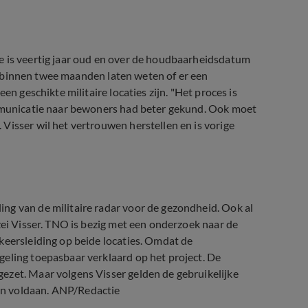
e is veertig jaar oud en over de houdbaarheidsdatum
wil binnen twee maanden laten weten of er een
en geschikte militaire locaties zijn. "Het proces is
ommunicatie naar bewoners had beter gekund. Ook moet
Visser wil het vertrouwen herstellen en is vorige
ng van de militaire radar voor de gezondheid. Ook al
zei Visser. TNO is bezig met een onderzoek naar de
keersleiding op beide locaties. Omdat de
geling toepasbaar verklaard op het project. De
ezet. Maar volgens Visser gelden de gebruikelijke
en voldaan. ANP/Redactie