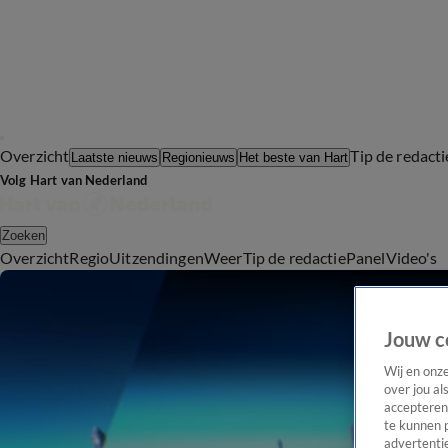
Overzicht
Tip de redacti
Laatste nieuws
Regionieuws
Het beste van Hart
Volg Hart van Nederland
Zoeken
Overzicht
Regio
Uitzendingen
Weer
Tip de redactie
Panel
Video's
Jouw c
Wij en onz
over jou al
accepteren
te kunnen 
advertentie