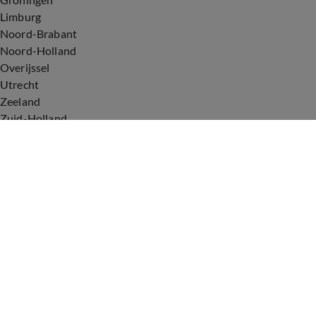
Limburg
Noord-Brabant
Noord-Holland
Overijssel
Utrecht
Zeeland
Zuid-Holland
Voorwaarden
Over ons
Privacyverklaring
Gebruiksvoorwaarden
Cookieverklaring
Digitale diensten
Cookie instellingen
Upod & Talpa Network
Adverteren
Vacatures
Publieksservice