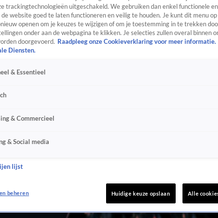
e trackingtechnologieën uitgeschakeld. We gebruiken dan enkel functionele en
de website goed te laten functioneren en veilig te houden. Je kunt dit menu op
ieuw openen om je keuzes te wijzigen of om je toestemming in te trekken door
ellingen onder aan de webpagina te klikken. Je selecties zullen overal binnen o
orden doorgevoerd.
Raadpleeg onze Cookieverklaring voor meer informatie.
ale Diensten.
eel & Essentieel
sch
sing & Commercieel
ng & Social media
jen lijst
en beheren
Huidige keuze opslaan
Alle cookie