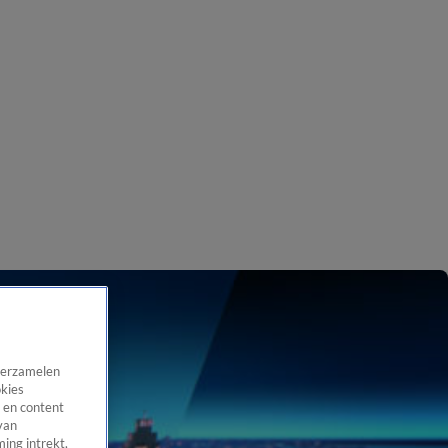
 verzamelen
okies
 en content
van
ing intrekt,