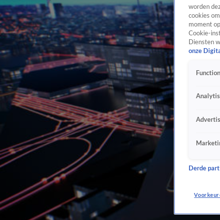
worden dez
cookies om 
moment opn
Cookie-inst
Diensten w
onze Digit
Function
Analyti
Adverti
Marketi
Derde parti
Voorkeur