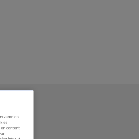
 verzamelen
okies
 en content
van