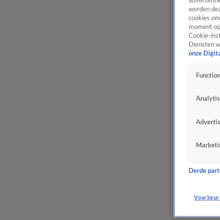
advertentie
worden dez
cookies om 
moment opn
Cookie-inst
Diensten w
onze Digit
Function
Analyti
Adverti
Marketi
Derde parti
Voorkeur