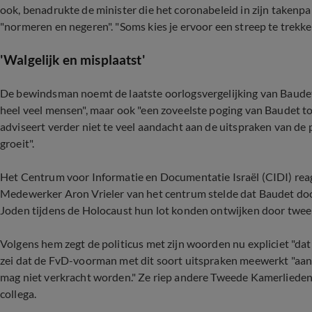
ook, benadrukte de minister die het coronabeleid in zijn takenpa
"normeren en negeren". "Soms kies je ervoor een streep te trekken
'Walgelijk en misplaatst'
De bewindsman noemt de laatste oorlogsvergelijking van Baudet 
heel veel mensen", maar ook "een zoveelste poging van Baudet tot
adviseert verder niet te veel aandacht aan de uitspraken van de p
groeit".
Het Centrum voor Informatie en Documentatie Israël (CIDI) reag
Medewerker Aron Vrieler van het centrum stelde dat Baudet door 
Joden tijdens de Holocaust hun lot konden ontwijken door twee 
Volgens hem zegt de politicus met zijn woorden nu expliciet "da
zei dat de FvD-voorman met dit soort uitspraken meewerkt "aan
mag niet verkracht worden." Ze riep andere Tweede Kamerliede
collega.