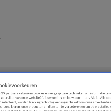
e
ookievoorkeuren
e
29
partners gebruiken cookies en vergelijkbare technieken om informatie te
s gebruiker van onze website(s), jouw gedrag en jouw apparaten. Als je „Alle co
” selecteert, worden trackingtechnologieën ingeschakeld om onze advertenties
personaliseren, onze producten en diensten te verbeteren en om de prestaties 