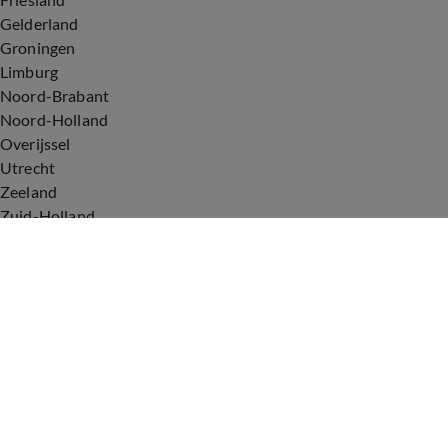
Gelderland
Groningen
Limburg
Noord-Brabant
Noord-Holland
Overijssel
Utrecht
Zeeland
Zuid-Holland
Voorwaarden
Over ons
Privacyverklaring
Gebruiksvoorwaarden
Cookieverklaring
Digitale diensten
Cookie instellingen
Upod & Talpa Network
Adverteren