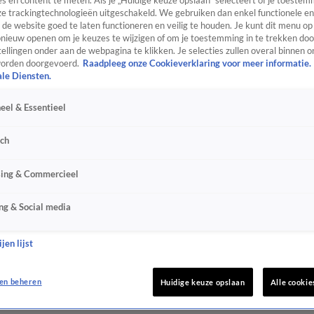
s en content te meten. Als je „Huidige keuze opslaan” selecteert of je toestemm
e trackingtechnologieën uitgeschakeld. We gebruiken dan enkel functionele en
de website goed te laten functioneren en veilig te houden. Je kunt dit menu op
ieuw openen om je keuzes te wijzigen of om je toestemming in te trekken door
ellingen onder aan de webpagina te klikken. Je selecties zullen overal binnen o
orden doorgevoerd.
Raadpleeg onze Cookieverklaring voor meer informatie.
ale Diensten.
eel & Essentieel
sch
sing & Commercieel
ng & Social media
jen lijst
en beheren
Huidige keuze opslaan
Alle cookie