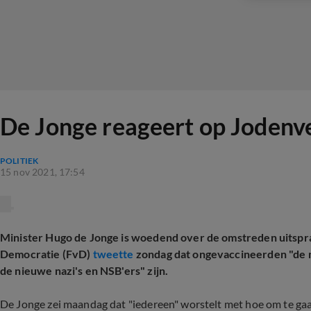
De Jonge reageert op Jodenve
POLITIEK
15 nov 2021, 17:54
Minister Hugo de Jonge is woedend over de omstreden uitspr
Democratie (FvD)
tweette
zondag dat ongevaccineerden "de n
de nieuwe nazi's en NSB'ers" zijn.
De Jonge zei maandag dat "iedereen" worstelt met hoe om te gaan