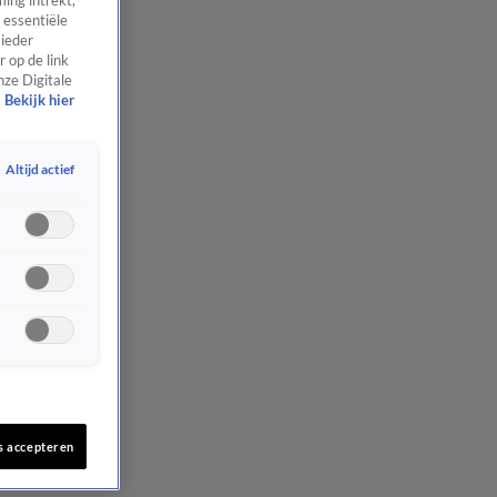
ing intrekt,
 essentiële
 ieder
 op de link
nze Digitale
Bekijk hier
Altijd actief
s accepteren