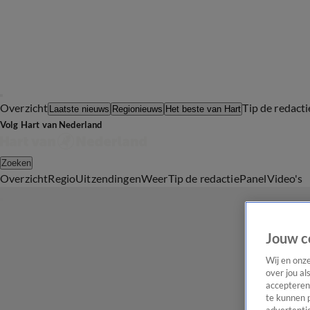
Overzicht
Tip de redacti
Laatste nieuws
Regionieuws
Het beste van Hart
Volg Hart van Nederland
Zoeken
Overzicht
Regio
Uitzendingen
Weer
Tip de redactie
Panel
Video's
Jouw c
Wij en onz
over jou al
accepteren
te kunnen 