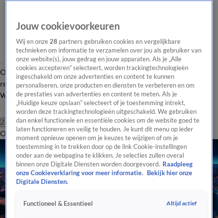
Jouw cookievoorkeuren
Wij en onze
28
partners gebruiken cookies en vergelijkbare
technieken om informatie te verzamelen over jou als gebruiker van
onze website(s), jouw gedrag en jouw apparaten. Als je „Alle
cookies accepteren” selecteert, worden trackingtechnologieën
Overzicht
Tip de
Laatste nieuws
Regionieuws
Het beste van Hart
ingeschakeld om onze advertenties en content te kunnen
redactie
personaliseren, onze producten en diensten te verbeteren en om
de prestaties van advertenties en content te meten. Als je
Volg Hart van Nederland
„Huidige keuze opslaan” selecteert of je toestemming intrekt,
worden deze trackingtechnologieën uitgeschakeld. We gebruiken
dan enkel functionele en essentiële cookies om de website goed te
Zoeken
laten functioneren en veilig te houden. Je kunt dit menu op ieder
Overzicht
Regio
Uitzendingen
Weer
Tip de redactie
Panel
Video's
moment opnieuw openen om je keuzes te wijzigen of om je
toestemming in te trekken door op de link Cookie-instellingen
onder aan de webpagina te klikken. Je selecties zullen overal
binnen onze Digitale Diensten worden doorgevoerd.
Raadpleeg
onze Cookieverklaring voor meer informatie.
Bekijk hier onze
Digitale Diensten.
Altijd actief
Functioneel & Essentieel