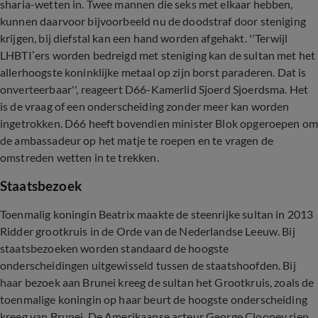
sharia-wetten in. Twee mannen die seks met elkaar hebben,
kunnen daarvoor bijvoorbeeld nu de doodstraf door steniging
krijgen, bij diefstal kan een hand worden afgehakt. ''Terwijl
LHBTI’ers worden bedreigd met steniging kan de sultan met het
allerhoogste koninklijke metaal op zijn borst paraderen. Dat is
onverteerbaar'', reageert D66-Kamerlid Sjoerd Sjoerdsma. Het
is de vraag of een onderscheiding zonder meer kan worden
ingetrokken. D66 heeft bovendien minister Blok opgeroepen o
de ambassadeur op het matje te roepen en te vragen de
omstreden wetten in te trekken.
Staatsbezoek
Toenmalig koningin Beatrix maakte de steenrijke sultan in 2013
Ridder grootkruis in de Orde van de Nederlandse Leeuw. Bij
staatsbezoeken worden standaard de hoogste
onderscheidingen uitgewisseld tussen de staatshoofden. Bij
haar bezoek aan Brunei kreeg de sultan het Grootkruis, zoals de
toenmalige koningin op haar beurt de hoogste onderscheiding
kreeg van Brunei. De Amerikaanse acteur George Clooney riep