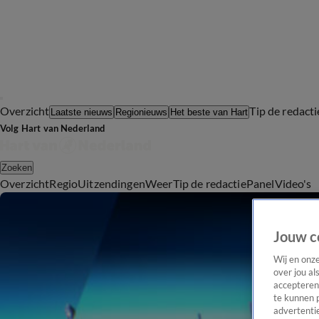
Overzicht
Tip de redacti
Laatste nieuws
Regionieuws
Het beste van Hart
Volg Hart van Nederland
Zoeken
Overzicht
Regio
Uitzendingen
Weer
Tip de redactie
Panel
Video's
Jouw c
Wij en onz
over jou al
accepteren
te kunnen 
advertentie