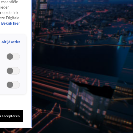
 essentiële
 ieder
 op de link
nze Digitale
Bekijk hier
Altijd actief
s accepteren