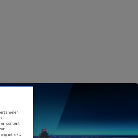
 verzamelen
okies
 en content
van
ing intrekt,