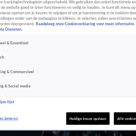
e trackingtechnologieën uitgeschakeld. We gebruiken dan enkel functionele en
de website goed te laten functioneren en veilig te houden. Je kunt dit menu op
ieuw openen om je keuzes te wijzigen of om je toestemming in te trekken door
ellingen onder aan de webpagina te klikken. Je selecties zullen overal binnen o
orden doorgevoerd.
Raadpleeg onze Cookieverklaring voor meer informatie.
ale Diensten.
eel & Essentieel
sch
sing & Commercieel
ng & Social media
jen lijst
en beheren
Huidige keuze opslaan
Alle cookie