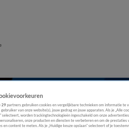
e
ookievoorkeuren
e
29
partners gebruiken cookies en vergelijkbare technieken om informatie te
s gebruiker van onze website(s), jouw gedrag en jouw apparaten. Als je „Alle co
” selecteert, worden trackingtechnologieën ingeschakeld om onze advertenties
personaliseren, onze producten en diensten te verbeteren en om de prestaties 
s en content te meten. Als je „Huidige keuze opslaan” selecteert of je toestemm