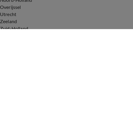
Overijssel
Utrecht
Zeeland
Zuid-Holland
Voorwaarden
Over ons
Privacyverklaring
Gebruiksvoorwaarden
Cookieverklaring
Digitale diensten
Cookie instellingen
Upod & Talpa Network
Adverteren
Vacatures
Publieksservice
Tip de redactie
Correcties en aanvullingen
Redactiestatuut Hart van Nederland