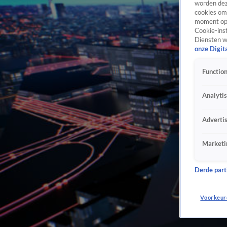
worden dez
cookies om 
moment opn
Cookie-inst
Diensten w
onze Digit
Function
Analyti
Adverti
Marketi
Derde parti
Voorkeur