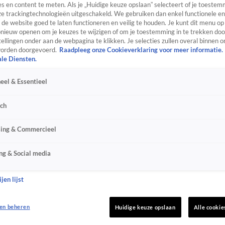
s en content te meten. Als je „Huidige keuze opslaan” selecteert of je toestemm
e trackingtechnologieën uitgeschakeld. We gebruiken dan enkel functionele en
de website goed te laten functioneren en veilig te houden. Je kunt dit menu op
ieuw openen om je keuzes te wijzigen of om je toestemming in te trekken door
ellingen onder aan de webpagina te klikken. Je selecties zullen overal binnen o
orden doorgevoerd.
Raadpleeg onze Cookieverklaring voor meer informatie.
ale Diensten.
eel & Essentieel
sch
sing & Commercieel
ng & Social media
jen lijst
en beheren
Huidige keuze opslaan
Alle cookie