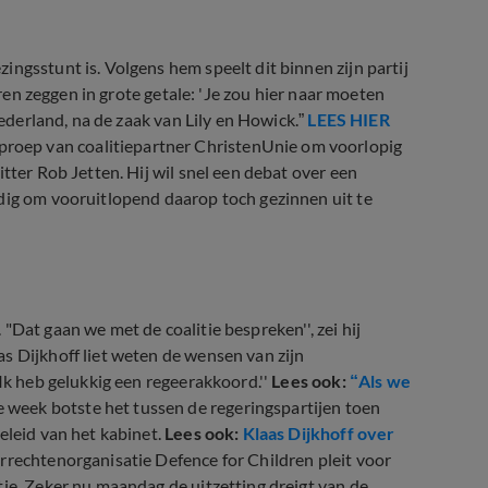
ngsstunt is. Volgens hem speelt dit binnen zijn partij
aren zeggen in grote getale: 'Je zou hier naar moeten
Nederland, na de zaak van Lily en Howick.”
LEES HIER
proep van coalitiepartner ChristenUnie om voorlopig
tter Rob Jetten. Hij wil snel een debat over een
ndig om vooruitlopend daarop toch gezinnen uit te
"Dat gaan we met de coalitie bespreken'', zei hij
s Dijkhoff liet weten de wensen van zijn
"Ik heb gelukkig een regeerakkoord.''
Lees ook:
“Als we
 week botste het tussen de regeringspartijen toen
eleid van het kabinet.
Lees ook:
Klaas Dijkhoff over
rechtenorganisatie Defence for Children pleit voor
tie. Zeker nu maandag de uitzetting dreigt van de