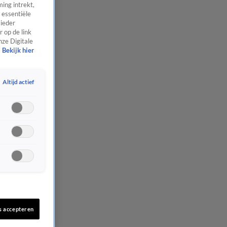
ing intrekt,
 essentiële
 ieder
 op de link
nze Digitale
Bekijk hier
Altijd actief
s accepteren