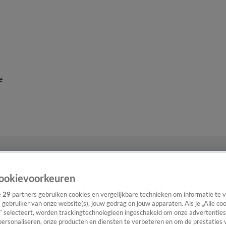
e
ookievoorkeuren
e
29
partners gebruiken cookies en vergelijkbare technieken om informatie te
s gebruiker van onze website(s), jouw gedrag en jouw apparaten. Als je „Alle co
” selecteert, worden trackingtechnologieën ingeschakeld om onze advertenties
personaliseren, onze producten en diensten te verbeteren en om de prestaties 