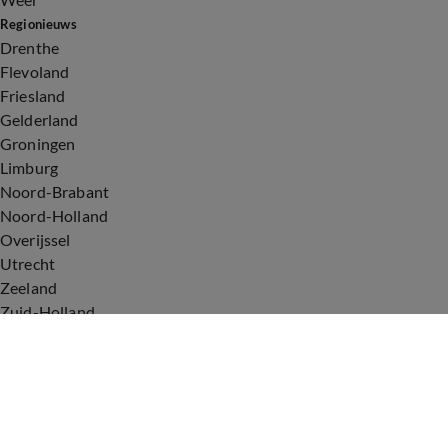
Regionieuws
Drenthe
Flevoland
Friesland
Gelderland
Groningen
Limburg
Noord-Brabant
Noord-Holland
Overijssel
Utrecht
Zeeland
Zuid-Holland
Voorwaarden
Over ons
Privacyverklaring
Gebruiksvoorwaarden
Cookieverklaring