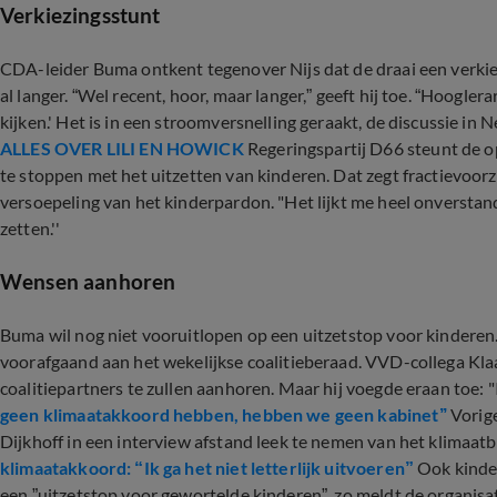
Verkiezingsstunt
CDA-leider Buma ontkent tegenover Nijs dat de draai een verkiezi
al langer. “Wel recent, hoor, maar langer,” geeft hij toe. “Hoogler
kijken.' Het is in een stroomversnelling geraakt, de discussie in 
ALLES OVER LILI EN HOWICK
Regeringspartij D66 steunt de o
te stoppen met het uitzetten van kinderen. Dat zegt fractievoorzi
versoepeling van het kinderpardon. "Het lijkt me heel onversta
zetten.''
Wensen aanhoren
Buma wil nog niet vooruitlopen op een uitzetstop voor kinderen. 
voorafgaand aan het wekelijkse coalitieberaad. VVD-collega Klaa
coalitiepartners te zullen aanhoren. Maar hij voegde eraan toe: 
geen klimaatakkoord hebben, hebben we geen kabinet’’
Vorige
Dijkhoff in een interview afstand leek te nemen van het klimaatb
klimaatakkoord: “Ik ga het niet letterlijk uitvoeren”
Ook kinder
een ”uitzetstop voor gewortelde kinderen”, zo meldt de organisa