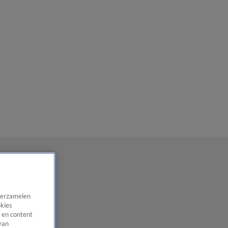
 verzamelen
okies
 en content
van