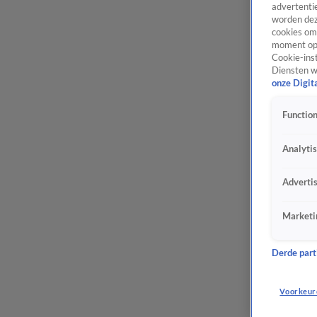
advertentie
worden dez
cookies om 
moment opn
Cookie-inst
Diensten w
onze Digit
Function
Analyti
Adverti
Marketi
Derde parti
Voorkeur