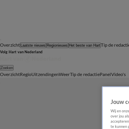
Overzicht
Tip de redacti
Laatste nieuws
Regionieuws
Het beste van Hart
Volg Hart van Nederland
Zoeken
Overzicht
Regio
Uitzendingen
Weer
Tip de redactie
Panel
Video's
Jouw c
Wij en onz
over jou al
accepteren
te kunnen 