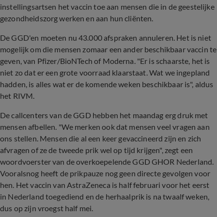
instellingsartsen het vaccin toe aan mensen die in de geestelijke
gezondheidszorg werken en aan hun cliënten.
De GGD'en moeten nu 43.000 afspraken annuleren. Het is niet
mogelijk om die mensen zomaar een ander beschikbaar vaccin te
geven, van Pfizer/BioNTech of Moderna. "Er is schaarste, het is
niet zo dat er een grote voorraad klaarstaat. Wat we ingepland
hadden, is alles wat er de komende weken beschikbaar is", aldus
het RIVM.
De callcenters van de GGD hebben het maandag erg druk met
mensen afbellen. "We merken ook dat mensen veel vragen aan
ons stellen. Mensen die al een keer gevaccineerd zijn en zich
afvragen of ze de tweede prik wel op tijd krijgen", zegt een
woordvoerster van de overkoepelende GGD GHOR Nederland.
Vooralsnog heeft de prikpauze nog geen directe gevolgen voor
hen. Het vaccin van AstraZeneca is half februari voor het eerst
in Nederland toegediend en de herhaalprik is na twaalf weken,
dus op zijn vroegst half mei.