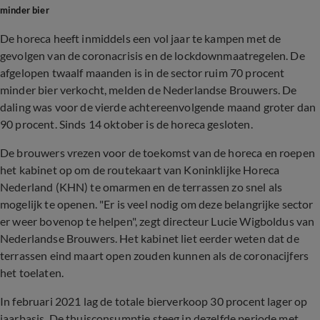
minder bier
De horeca heeft inmiddels een vol jaar te kampen met de
gevolgen van de coronacrisis en de lockdownmaatregelen. De
afgelopen twaalf maanden is in de sector ruim 70 procent
minder bier verkocht, melden de Nederlandse Brouwers. De
daling was voor de vierde achtereenvolgende maand groter dan
90 procent. Sinds 14 oktober is de horeca gesloten.
De brouwers vrezen voor de toekomst van de horeca en roepen
het kabinet op om de routekaart van Koninklijke Horeca
Nederland (KHN) te omarmen en de terrassen zo snel als
mogelijk te openen. "Er is veel nodig om deze belangrijke sector
er weer bovenop te helpen", zegt directeur Lucie Wigboldus van
Nederlandse Brouwers. Het kabinet liet eerder weten dat de
terrassen eind maart open zouden kunnen als de coronacijfers
het toelaten.
In februari 2021 lag de totale bierverkoop 30 procent lager op
jaarbasis. De thuisconsumptie steeg in dezelfde periode met