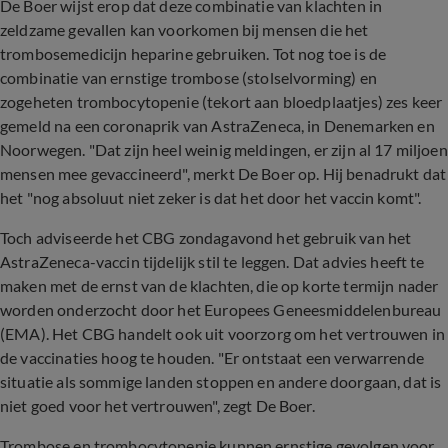
De Boer wijst erop dat deze combinatie van klachten in
zeldzame gevallen kan voorkomen bij mensen die het
trombosemedicijn heparine gebruiken. Tot nog toe is de
combinatie van ernstige trombose (stolselvorming) en
zogeheten trombocytopenie (tekort aan bloedplaatjes) zes keer
gemeld na een coronaprik van AstraZeneca, in Denemarken en
Noorwegen. "Dat zijn heel weinig meldingen, er zijn al 17 miljoen
mensen mee gevaccineerd", merkt De Boer op. Hij benadrukt dat
het "nog absoluut niet zeker is dat het door het vaccin komt".
Toch adviseerde het CBG zondagavond het gebruik van het
AstraZeneca-vaccin tijdelijk stil te leggen. Dat advies heeft te
maken met de ernst van de klachten, die op korte termijn nader
worden onderzocht door het Europees Geneesmiddelenbureau
(EMA). Het CBG handelt ook uit voorzorg om het vertrouwen in
de vaccinaties hoog te houden. "Er ontstaat een verwarrende
situatie als sommige landen stoppen en andere doorgaan, dat is
niet goed voor het vertrouwen", zegt De Boer.
Trombose en trombocytopenie kunnen ernstige gevolgen voor