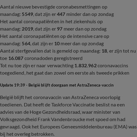
Aantal nieuwe bevestigde coronabesmettingen op
maandag:
5549
, dat zijn er
447
minder dan op zondag
Het aantal coronapatiënten in het ziekenhuis op
maandag:
2019
, dat zijn er
97
meer dan op zondag
Het aantal coronapatiënten op de intensive care op
maandag:
564
, dat zijn er
10
meer dan op zondag
Aantal sterfgevallen dat is gemeld op maandag:
18
, er zijn tot nu
toe
16.087
coronadoden geregistreerd
Tot nu toe zijn er naar verwachting
1.832.962
coronavaccins
toegediend, het gaat dan zowel om eerste als tweede prikken
Update 19:39 - België blijft doorgaan met AstraZeneca-vaccin
België blijft het coronavaccin van AstraZeneca voorlopig
toedienen. Dat heeft de Taskforce Vaccinatie beslist na een
advies van de Hoge Gezondheidsraad, waar minister van
Volksgezondheid Frank Vandenbroucke met spoed om had
gevraagd. Ook het Europees Geneesmiddelenbureau (EMA) was
bij het overleg betrokken.