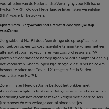
vooral leden van de Nederlandse Vereniging voor Klinische
Fysica (NVKF). Ook de Nederlandse Internisten Vereniging
(NIV) was erbij betrokken.
Update 12:28 - Zorgvakbond: snel alternatief door tijdelijke stop
AstraZeneca
Zorgvakbond NU'91 doet "een dringende oproep" aan de
politiek om op een zo kort mogelijke termijn te komen met een
alternatief voor het vaccineren van zorgprofessionals. "Wij
pleiten ervoor dat deze beroepsgroep prioriteit blijft houden bij
het vaccineren. Anders lopen zij alsnog al die tijd het risico om
besmet te raken met Covid-19", reageert Stella Salden,
voorzitter van NU’91.
Zorgminister Hugo de Jonge besloot het prikken met
AstraZeneca tijdelijk te staken. Dat gebeurde nadat mensen na
toediening van het vaccin te maken kregen met bloedstolsels
(trombose) én een verlaagd aantal bloedplaatjes
(trombocytopenie). Beroepsorganisatie NU'91 is bezorgd dat de