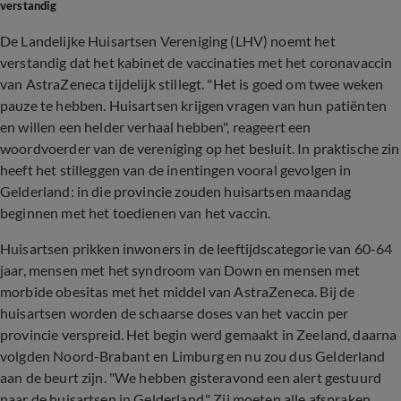
verstandig
De Landelijke Huisartsen Vereniging (LHV) noemt het
verstandig dat het kabinet de vaccinaties met het coronavaccin
van AstraZeneca tijdelijk stillegt. "Het is goed om twee weken
pauze te hebben. Huisartsen krijgen vragen van hun patiënten
en willen een helder verhaal hebben", reageert een
woordvoerder van de vereniging op het besluit. In praktische zin
heeft het stilleggen van de inentingen vooral gevolgen in
Gelderland: in die provincie zouden huisartsen maandag
beginnen met het toedienen van het vaccin.
Huisartsen prikken inwoners in de leeftijdscategorie van 60-64
jaar, mensen met het syndroom van Down en mensen met
morbide obesitas met het middel van AstraZeneca. Bij de
huisartsen worden de schaarse doses van het vaccin per
provincie verspreid. Het begin werd gemaakt in Zeeland, daarna
volgden Noord-Brabant en Limburg en nu zou dus Gelderland
aan de beurt zijn. "We hebben gisteravond een alert gestuurd
naar de huisartsen in Gelderland." Zij moeten alle afspraken