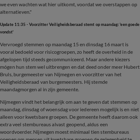
we even wachten wat hier uitkomt, voordat we overstappen op
alternatieven."
Update 11:35 - Voorzitter Veiligheidsberaad stemt op maandag: 'een goede
vondst'
Vervroegd stemmen op maandag 15 en dinsdag 16 maart is
vooral bedoeld voor risicogroepen, zo heeft de overheid in de
afgelopen tijd steeds gecommuniceerd. Maar andere kiezers
mógen hun stem wel uitbrengen en dat deed onder meer Hubert
Bruls, burgemeester van Nijmegen en voorzitter van het
Veiligheidsberaad van burgemeesters. Hij stemde
maandagmorgen al in zijn gemeente.
Nijmegen vindt het belangrijk om aan te geven dat stemmen op
maandag, dinsdag of woensdag voor iedereen mogelijk is en niet
alleen voor kwetsbare groepen. De gemeente heeft daarom ook
extra veel stembureaus alvast geopend, aldus een
woordvoerder. Nijmegen moest minimaal tien stembureaus
openen om mensen uit kwetsbare groepen de gelegenheid te