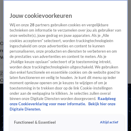
Jouw cookievoorkeuren
Wij en onze
28
partners gebruiken cookies en vergelijkbare
technieken om informatie te verzamelen over jou als gebruiker van
onze website(s), jouw gedrag en jouw apparaten. Als je „Alle
cookies accepteren” selecteert, worden trackingtechnologieën
Overzicht
Tip de
Laatste nieuws
Regionieuws
Het beste van Hart
ingeschakeld om onze advertenties en content te kunnen
redactie
personaliseren, onze producten en diensten te verbeteren en om
de prestaties van advertenties en content te meten. Als je
Volg Hart van Nederland
„Huidige keuze opslaan” selecteert of je toestemming intrekt,
worden deze trackingtechnologieën uitgeschakeld. We gebruiken
dan enkel functionele en essentiële cookies om de website goed te
Zoeken
laten functioneren en veilig te houden. Je kunt dit menu op ieder
Overzicht
Regio
Uitzendingen
Weer
Tip de redactie
Panel
Video's
moment opnieuw openen om je keuzes te wijzigen of om je
toestemming in te trekken door op de link Cookie-instellingen
onder aan de webpagina te klikken. Je selecties zullen overal
binnen onze Digitale Diensten worden doorgevoerd.
Raadpleeg
onze Cookieverklaring voor meer informatie.
Bekijk hier onze
Digitale Diensten.
Altijd actief
Functioneel & Essentieel