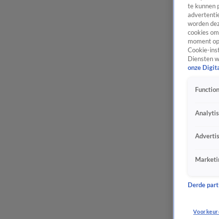
te kunnen 
advertentie
worden dez
cookies om 
moment opn
Cookie-inst
Diensten w
onze Digit
Function
Analyti
Adverti
Marketi
Derde parti
Voorkeur