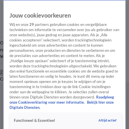
Jouw cookievoorkeuren
Wij en onze
29
partners gebruiken cookies en vergelijkbare
technieken om informatie te verzamelen over jou als gebruiker van
onze website(s), jouw gedrag en jouw apparaten. Als je „Alle
cookies accepteren” selecteert, worden trackingtechnologieën
Overzicht
Tip de
Laatste nieuws
Regionieuws
Het beste van Hart
ingeschakeld om onze advertenties en content te kunnen
redactie
personaliseren, onze producten en diensten te verbeteren en om
de prestaties van advertenties en content te meten. Als je
Volg Hart van Nederland
„Huidige keuze opslaan” selecteert of je toestemming intrekt,
worden deze trackingtechnologieën uitgeschakeld. We gebruiken
dan enkel functionele en essentiële cookies om de website goed te
Zoeken
laten functioneren en veilig te houden. Je kunt dit menu op ieder
Overzicht
Regio
Uitzendingen
Weer
Tip de redactie
Panel
Video's
moment opnieuw openen om je keuzes te wijzigen of om je
toestemming in te trekken door op de link Cookie-instellingen
onder aan de webpagina te klikken. Je selecties zullen overal
binnen onze Digitale Diensten worden doorgevoerd.
Raadpleeg
onze Cookieverklaring voor meer informatie.
Bekijk hier onze
Digitale Diensten.
Altijd actief
Functioneel & Essentieel