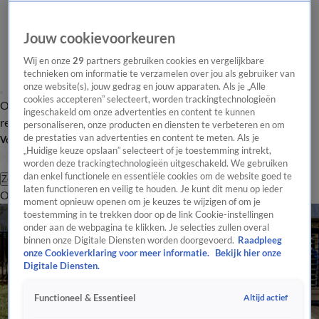
Jouw cookievoorkeuren
Wij en onze
29
partners gebruiken cookies en vergelijkbare
technieken om informatie te verzamelen over jou als gebruiker van
onze website(s), jouw gedrag en jouw apparaten. Als je „Alle
cookies accepteren” selecteert, worden trackingtechnologieën
Overzicht
Tip de
Laatste nieuws
Regionieuws
Het beste van Hart
ingeschakeld om onze advertenties en content te kunnen
redactie
personaliseren, onze producten en diensten te verbeteren en om
de prestaties van advertenties en content te meten. Als je
Volg Hart van Nederland
„Huidige keuze opslaan” selecteert of je toestemming intrekt,
worden deze trackingtechnologieën uitgeschakeld. We gebruiken
dan enkel functionele en essentiële cookies om de website goed te
Zoeken
laten functioneren en veilig te houden. Je kunt dit menu op ieder
Overzicht
Regio
Uitzendingen
Weer
Tip de redactie
Panel
Video's
moment opnieuw openen om je keuzes te wijzigen of om je
toestemming in te trekken door op de link Cookie-instellingen
onder aan de webpagina te klikken. Je selecties zullen overal
binnen onze Digitale Diensten worden doorgevoerd.
Raadpleeg
onze Cookieverklaring voor meer informatie.
Bekijk hier onze
Digitale Diensten.
Altijd actief
Functioneel & Essentieel