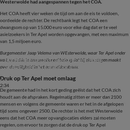
Westerwolde had aangespannen tegen het COA.
Het COA heeft vier weken de tijd om aan de eis te voldoen,
oordeelde de rechter. De rechtbank legt het COA een
dwangsom op van 15.000 euro voor elke dag dat er te veel
asielzoekers in Ter Apel worden opgevangen, met een maximum
van 1,5 miljoen euro.
Burgemeester Jaap Velema van WEsterwolde, waar Ter Apel onder
Burgemeester in tranen om veiligheid 
valt, vertelde in een emotioneel betoog dat hij zich zorgen maakt
asielzoekers in aanmeldcentrum Ter Apel
over de veiligheid in het aanmeldcentrum:
Druk op Ter Apel moet omlaag
2:34
De gemeente had in het kort geding geëist dat het COA zich
houdt aan de afspraken. Regelmatig zitten er meer dan 2100
mensen en volgens de gemeente waren er het in de afgelopen
tijd soms ongeveer 2500. De rechter is het met Westerwolde
eens dat het COA meer opvanglocaties elders zal moeten
regelen, om ervoor te zorgen dat de druk op Ter Apel