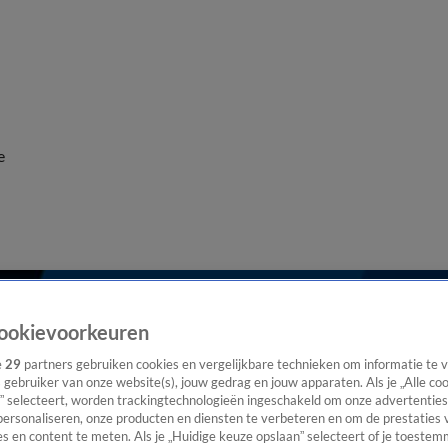
e
ookievoorkeuren
e
29
partners gebruiken cookies en vergelijkbare technieken om informatie te
s gebruiker van onze website(s), jouw gedrag en jouw apparaten. Als je „Alle co
” selecteert, worden trackingtechnologieën ingeschakeld om onze advertenties
personaliseren, onze producten en diensten te verbeteren en om de prestaties 
s en content te meten. Als je „Huidige keuze opslaan” selecteert of je toestemm