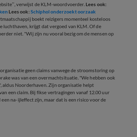
 website’’, verwijst de KLM-woordvoerder.
Lees ook:
cken
Lees ook:
Schiphol onderzoekt oorzaak
tmaatschappij boekt reizigers momenteel kosteloos
de luchthaven, krijgt dat vergoed van KLM. Of de
erder niet. "Wij zijn nu vooral bezig om de mensen op
 organisatie geen claims vanwege de stroomstoring op
sprake was van een overmachtsituatie. "We hebben ook
', aldus Noorderhaven. Zijn organisatie helpt
van een claim. Bij fikse vertragingen vanaf 12.00 uur
n na-ijleffect zijn, maar dat is een risico voor de