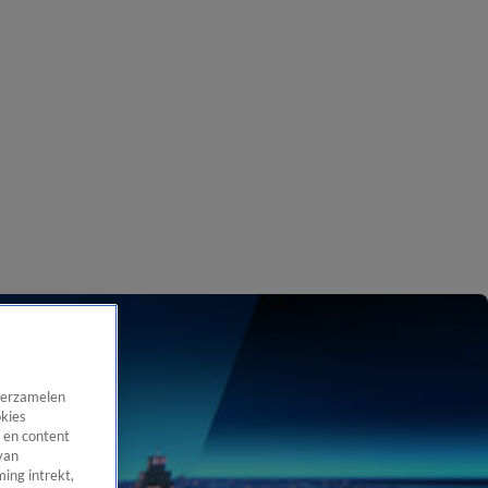
 verzamelen
okies
 en content
van
ing intrekt,