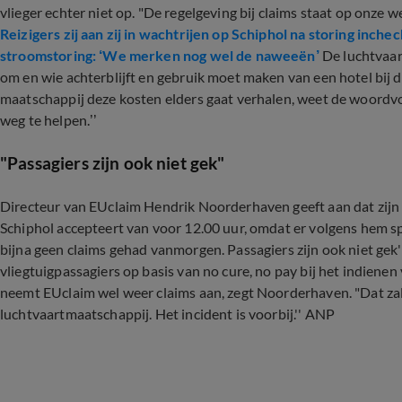
vlieger echter niet op. "De regelgeving bij claims staat op onze
Reizigers zij aan zij in wachtrijen op Schiphol na storing inche
stroomstoring: ‘We merken nog wel de naweeën’
De luchtvaar
om en wie achterblijft en gebruik moet maken van een hotel bij 
maatschappij deze kosten elders gaat verhalen, weet de woordvo
weg te helpen.’’
"Passagiers zijn ook niet gek"
Directeur van EUclaim Hendrik Noorderhaven geeft aan dat zijn
Schiphol accepteert van voor 12.00 uur, omdat er volgens hem 
bijna geen claims gehad vanmorgen. Passagiers zijn ook niet gek'
vliegtuigpassagiers op basis van no cure, no pay bij het indienen 
neemt EUclaim wel weer claims aan, zegt Noorderhaven. "Dat zal ee
luchtvaartmaatschappij. Het incident is voorbij.'' ANP