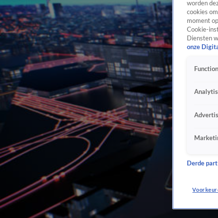
worden dez
cookies om 
moment opn
Cookie-inst
Diensten w
onze Digit
Function
Analyti
Adverti
Marketi
Derde parti
Voorkeur