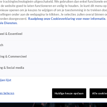
e trackingtechnologieën uitgeschakeld. We gebruiken dan enkel functionele en
de website goed te laten functioneren en veilig te houden. Je kunt dit menu op
ieuw openen om je keuzes te wijzigen of om je toestemming in te trekken door
ellingen onder aan de webpagina te klikken. Je selecties zullen overal binnen o
orden doorgevoerd.
Raadpleeg onze Cookieverklaring voor meer informatie.
ale Diensten.
eel & Essentieel
sch
sing & Commercieel
ng & Social media
jen lijst
en beheren
Huidige keuze opslaan
Alle cookie