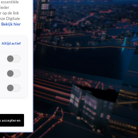
 essentiële
 ieder
 op de link
nze Digitale
Bekijk hier
Altijd actief
s accepteren