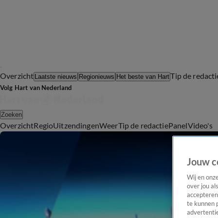
Overzicht
Tip de redacti
Laatste nieuws
Regionieuws
Het beste van Hart
Volg Hart van Nederland
Zoeken
Overzicht
Regio
Uitzendingen
Weer
Tip de redactie
Panel
Video's
Jouw c
Wij en onz
over jou al
accepteren
te kunnen 
advertentie