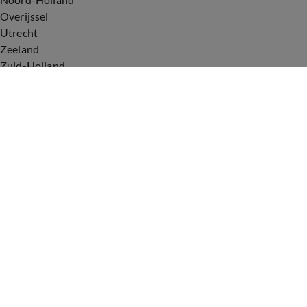
Overijssel
Utrecht
Zeeland
Zuid-Holland
Voorwaarden
Over ons
Privacyverklaring
Gebruiksvoorwaarden
Cookieverklaring
Digitale diensten
Cookie instellingen
Upod & Talpa Network
Adverteren
Vacatures
Publieksservice
Tip de redactie
Correcties en aanvullingen
Redactiestatuut Hart van Nederland