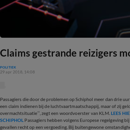
Claims gestrande reizigers 
POLITIEK
29 apr 2018, 14:08
Passagiers die door de problemen op Schiphol meer dan drie uur
een claim indienen bij de luchtvaartmaatschappij, maar of zij geld
overmachtsituatie’’, zegt een woordvoerster van KLM.
LEES HI
SCHIPHOL
Passagiers hebben volgens Europese regelgeving bij
gevallen recht op een vergoeding. Bij buitengewone omstandigh