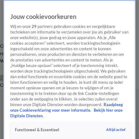
Jouw cookievoorkeuren
Wij en onze
29
partners gebruiken cookies en vergelijkbare
technieken om informatie te verzamelen over jou als gebruiker van
onze website(s), jouw gedrag en jouw apparaten. Als je „Alle
cookies accepteren” selecteert, worden trackingtechnologieën
Overzicht
Tip de
Laatste nieuws
Regionieuws
Het beste van Hart
ingeschakeld om onze advertenties en content te kunnen
redactie
personaliseren, onze producten en diensten te verbeteren en om
de prestaties van advertenties en content te meten. Als je
Volg Hart van Nederland
„Huidige keuze opslaan” selecteert of je toestemming intrekt,
worden deze trackingtechnologieën uitgeschakeld. We gebruiken
dan enkel functionele en essentiële cookies om de website goed te
Zoeken
laten functioneren en veilig te houden. Je kunt dit menu op ieder
Overzicht
Regio
Uitzendingen
Weer
Tip de redactie
Panel
Video's
moment opnieuw openen om je keuzes te wijzigen of om je
toestemming in te trekken door op de link Cookie-instellingen
onder aan de webpagina te klikken. Je selecties zullen overal
binnen onze Digitale Diensten worden doorgevoerd.
Raadpleeg
onze Cookieverklaring voor meer informatie.
Bekijk hier onze
Digitale Diensten.
Altijd actief
Functioneel & Essentieel