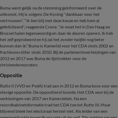
Buma werd gelijk na de stemming geïnformeerd over de
uitkomst. Hij is volgens De Koning ''dankbaar voor het
vertrouwen". ''Ik ben blij met deze keuze en heb hem al
gefeliciteerd", reageerde Crone. "Je moet het in Den Haag en
Brussel halen tegenwoordig en daar de deuren openen. Ik heb
het zelf geprobeerd en hij zal het zonder twijfel nog beter
kunnen dan ik." Buma is Kamerlid voor het CDA sinds 2002 en
fractievoorzitter sinds 2010. Bij de parlementsverkiezingen van
2012 en 2017 was Buma de lijsttrekker voor de
christendemocraten.
Oppositie
Rutte II (VVD en PvdA) trad aan in 2012 en Buma koos voor een
stevige oppositie. De oppositierol loonde. Het CDA won bij de
verkiezingen van 2017 zes Kamerzetels. Na een
recordkabinetsformatie trad het CDA toe tot Rutte III. Maar
blijvend bleek het electoraal herstel niet. Als leider van een
regeringsfractie kwam Buma niet uit de verf. Zijn neiging om een