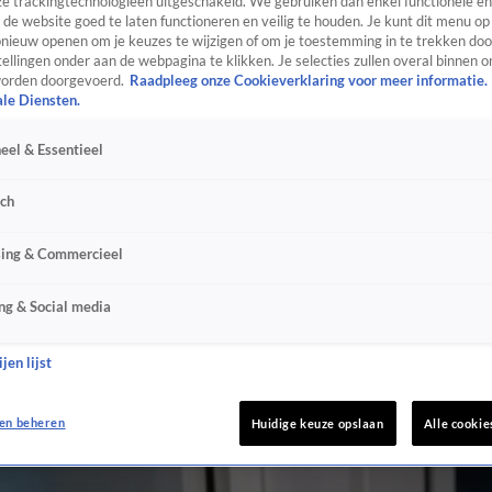
e trackingtechnologieën uitgeschakeld. We gebruiken dan enkel functionele en
de website goed te laten functioneren en veilig te houden. Je kunt dit menu op
ieuw openen om je keuzes te wijzigen of om je toestemming in te trekken door
ellingen onder aan de webpagina te klikken. Je selecties zullen overal binnen o
orden doorgevoerd.
Raadpleeg onze Cookieverklaring voor meer informatie.
ale Diensten.
eel & Essentieel
sch
sing & Commercieel
ng & Social media
jen lijst
en beheren
Huidige keuze opslaan
Alle cookie