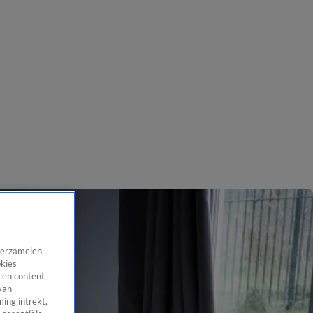
 verzamelen
okies
 en content
van
ing intrekt,