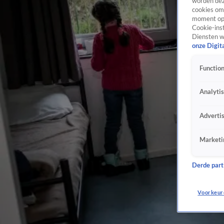
worden dez
cookies om 
moment opn
Cookie-inst
Diensten w
onze Digit
Function
Analyti
Adverti
Marketi
Derde parti
Voorkeur