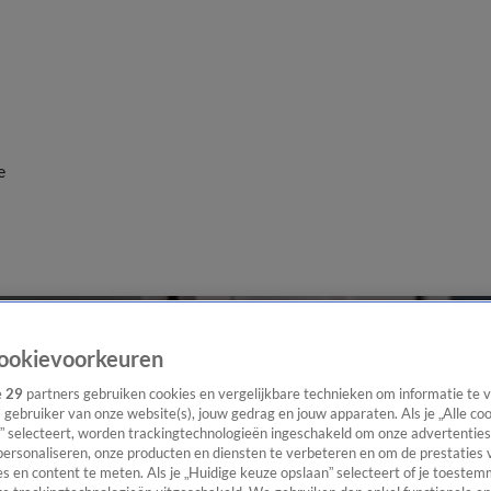
e
ookievoorkeuren
e
29
partners gebruiken cookies en vergelijkbare technieken om informatie te
s gebruiker van onze website(s), jouw gedrag en jouw apparaten. Als je „Alle co
” selecteert, worden trackingtechnologieën ingeschakeld om onze advertenties
personaliseren, onze producten en diensten te verbeteren en om de prestaties 
s en content te meten. Als je „Huidige keuze opslaan” selecteert of je toestemm