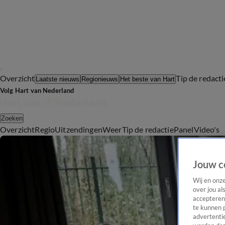
Overzicht
Tip de redacti
Laatste nieuws
Regionieuws
Het beste van Hart
Volg Hart van Nederland
Zoeken
Overzicht
Regio
Uitzendingen
Weer
Tip de redactie
Panel
Video's
Jouw c
Wij en onz
over jou al
accepteren
te kunnen 
advertentie