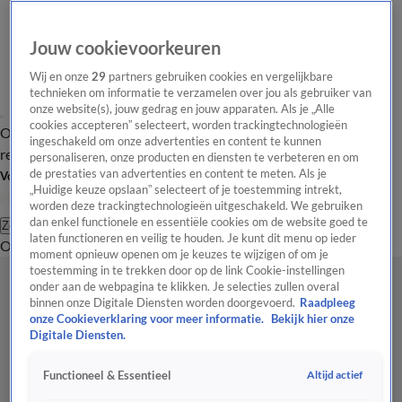
Jouw cookievoorkeuren
Wij en onze
29
partners gebruiken cookies en vergelijkbare
technieken om informatie te verzamelen over jou als gebruiker van
onze website(s), jouw gedrag en jouw apparaten. Als je „Alle
cookies accepteren” selecteert, worden trackingtechnologieën
Overzicht
Tip de
Laatste nieuws
Regionieuws
Het beste van Hart
ingeschakeld om onze advertenties en content te kunnen
redactie
personaliseren, onze producten en diensten te verbeteren en om
de prestaties van advertenties en content te meten. Als je
Volg Hart van Nederland
„Huidige keuze opslaan” selecteert of je toestemming intrekt,
worden deze trackingtechnologieën uitgeschakeld. We gebruiken
dan enkel functionele en essentiële cookies om de website goed te
Zoeken
laten functioneren en veilig te houden. Je kunt dit menu op ieder
Overzicht
Regio
Uitzendingen
Weer
Tip de redactie
Panel
Video's
moment opnieuw openen om je keuzes te wijzigen of om je
toestemming in te trekken door op de link Cookie-instellingen
onder aan de webpagina te klikken. Je selecties zullen overal
binnen onze Digitale Diensten worden doorgevoerd.
Raadpleeg
onze Cookieverklaring voor meer informatie.
Bekijk hier onze
Digitale Diensten.
Altijd actief
Functioneel & Essentieel