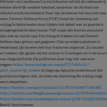
Minister van Landbouw Carola Schouten wil dat de veehouderij
minder eiwitrijk voedsel toestaat, waardoor de uitstoot van
stikstof wordt verminderd. Daar zijn de boeren het dus niet mee
eens. Farmers Defence Force (FDF) hoopt de stemming van
vrijdag te beïnvloeden door tijdens het debat wat nú gaande is,
al tegengeluid te laten horen. FDF roept alle boeren vanavond
dan ook op vooral naar Den Haag te trekken en veel boeren
hebben daar gehoor aan gegeven. Ook op andere plaatsen in
Nederland zijn boeren met hun tractoren uitgerukt. Zo zouden
er trekkers zijn gezien bij het station in Groningen en in de buurt
van vliegveld Eelde. De politie kan daar nog niet veel over
zeggen.
https://www.instagram.com/p/CCI7ylVlu3J/?
utm\_source=ig\_embed
Actiegroep Agractie ondersteunt het
protest overigens niet; zij willen de stemming die vrijdag volgt
eerst afwachten.
https://twitter.com/agractie/status/1278719504877584385
https://twitter.com/WagBuytenwegh/status/1278754466381
https://twitter.com/GeLeHesjesNL/status/127875542812240
Beeld: Noormannen