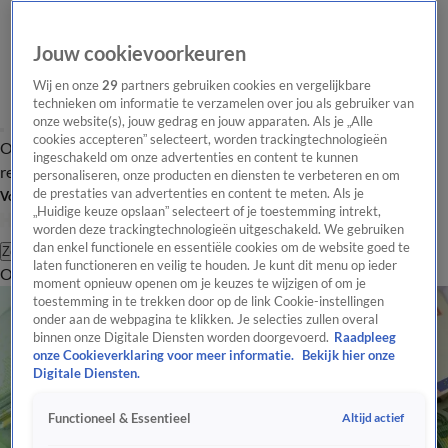
Jouw cookievoorkeuren
Wij en onze
29
partners gebruiken cookies en vergelijkbare
technieken om informatie te verzamelen over jou als gebruiker van
onze website(s), jouw gedrag en jouw apparaten. Als je „Alle
cookies accepteren” selecteert, worden trackingtechnologieën
Overzicht
Tip de
Laatste nieuws
Regionieuws
Het beste van Hart
ingeschakeld om onze advertenties en content te kunnen
redactie
personaliseren, onze producten en diensten te verbeteren en om
de prestaties van advertenties en content te meten. Als je
Volg Hart van Nederland
„Huidige keuze opslaan” selecteert of je toestemming intrekt,
worden deze trackingtechnologieën uitgeschakeld. We gebruiken
dan enkel functionele en essentiële cookies om de website goed te
Zoeken
laten functioneren en veilig te houden. Je kunt dit menu op ieder
Overzicht
Regio
Uitzendingen
Weer
Tip de redactie
Panel
Video's
moment opnieuw openen om je keuzes te wijzigen of om je
toestemming in te trekken door op de link Cookie-instellingen
onder aan de webpagina te klikken. Je selecties zullen overal
binnen onze Digitale Diensten worden doorgevoerd.
Raadpleeg
onze Cookieverklaring voor meer informatie.
Bekijk hier onze
Digitale Diensten.
Altijd actief
Functioneel & Essentieel