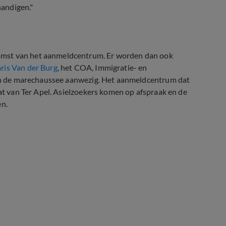
andigen."
omst van het aanmeldcentrum. Er worden dan ook
aris Van der Burg
, het COA, Immigratie- en
e en de marechaussee aanwezig. Het aanmeldcentrum dat
dat van Ter Apel. Asielzoekers komen op afspraak en de
en.