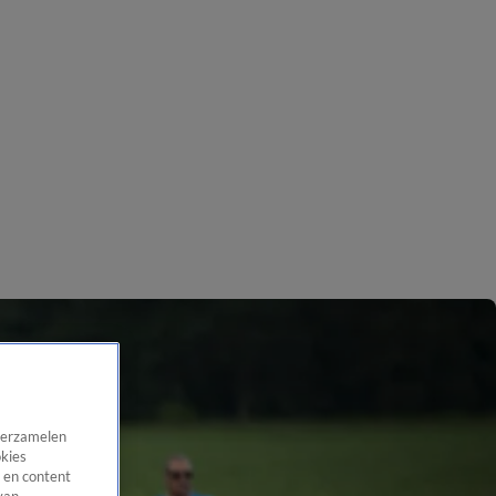
 verzamelen
okies
 en content