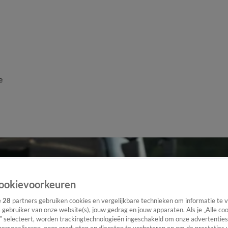
e
ookievoorkeuren
e
28
partners gebruiken cookies en vergelijkbare technieken om informatie te
s gebruiker van onze website(s), jouw gedrag en jouw apparaten. Als je „Alle co
” selecteert, worden trackingtechnologieën ingeschakeld om onze advertenties