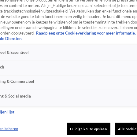
personaliseren, onze producten en diensten te verbeteren en om de prestaties 
s en content te meten. Als je „Huidige keuze opslaan” selecteert of je toestemm
e trackingtechnologieën uitgeschakeld. We gebruiken dan enkel functionele en
de website goed te laten functioneren en veilig te houden. Je kunt dit menu op
ieuw openen om je keuzes te wijzigen of om je toestemming in te trekken door
ellingen onder aan de webpagina te klikken. Je selecties zullen overal binnen o
orden doorgevoerd.
Raadpleeg onze Cookieverklaring voor meer informatie.
ale Diensten.
eel & Essentieel
sch
sing & Commercieel
ng & Social media
jen lijst
en beheren
Huidige keuze opslaan
Alle cookie