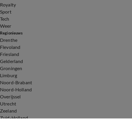
Royalty
Sport
Tech
Weer
Regionieuws
Drenthe
Flevoland
Friesland
Gelderland
Groningen
Limburg
Noord-Brabant
Noord-Holland
Overijssel
Utrecht
Zeeland
Zuid-Holland
Voorwaarden
Over ons