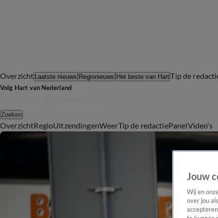
Overzicht
Tip de redacti
Laatste nieuws
Regionieuws
Het beste van Hart
Volg Hart van Nederland
Zoeken
Overzicht
Regio
Uitzendingen
Weer
Tip de redactie
Panel
Video's
Jouw c
Wij en onz
over jou al
accepteren