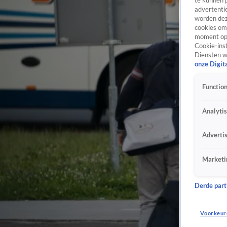
te kunnen 
advertentie
worden dez
cookies om 
moment opn
Cookie-inst
Diensten w
onze Digit
Function
Analyti
Adverti
Marketi
Derde parti
Voorkeur