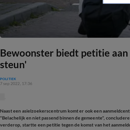
Bewoonster biedt petitie aa
steun'
POLITIEK
7 sep 2022, 17:36
Naast een asielzoekerscentrum komt er ook een aanmeldcentr
"Belachelijk en niet passend binnen de gemeente", concluderen
verderop, startte een petitie tegen de komst van het aanmel