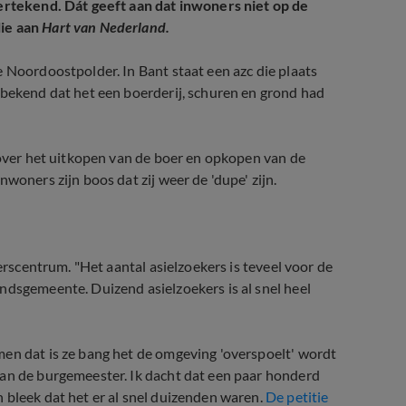
dertekend. Dát geeft aan dat inwoners niet op de
lie aan
Hart van Nederland.
e Noordoostpolder. In Bant staat een azc die plaats
 bekend dat het een boerderij, schuren en grond had
over het uitkopen van de boer en opkopen van de
woners zijn boos dat zij weer de 'dupe' zijn.
kerscentrum. "Het aantal asielzoekers is teveel voor de
ndsgemeente. Duizend asielzoekers is al snel heel
men dat is ze bang het de omgeving 'overspoelt' wordt
aan de burgemeester. Ik dacht dat een paar honderd
 bleek dat het er al snel duizenden waren.
De petitie