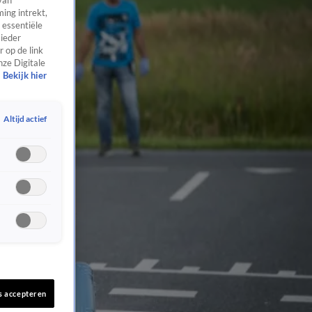
van
ing intrekt,
 essentiële
 ieder
 op de link
nze Digitale
Bekijk hier
Altijd actief
s accepteren