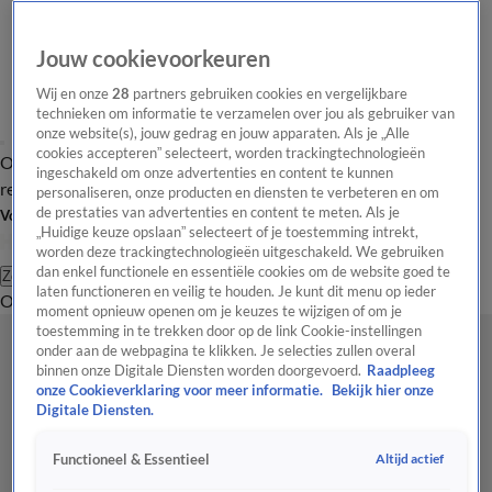
Jouw cookievoorkeuren
Wij en onze
28
partners gebruiken cookies en vergelijkbare
technieken om informatie te verzamelen over jou als gebruiker van
onze website(s), jouw gedrag en jouw apparaten. Als je „Alle
cookies accepteren” selecteert, worden trackingtechnologieën
Overzicht
Tip de
Laatste nieuws
Regionieuws
Het beste van Hart
ingeschakeld om onze advertenties en content te kunnen
redactie
personaliseren, onze producten en diensten te verbeteren en om
de prestaties van advertenties en content te meten. Als je
Volg Hart van Nederland
„Huidige keuze opslaan” selecteert of je toestemming intrekt,
worden deze trackingtechnologieën uitgeschakeld. We gebruiken
dan enkel functionele en essentiële cookies om de website goed te
Zoeken
laten functioneren en veilig te houden. Je kunt dit menu op ieder
Overzicht
Regio
Uitzendingen
Weer
Tip de redactie
Panel
Video's
moment opnieuw openen om je keuzes te wijzigen of om je
toestemming in te trekken door op de link Cookie-instellingen
onder aan de webpagina te klikken. Je selecties zullen overal
binnen onze Digitale Diensten worden doorgevoerd.
Raadpleeg
onze Cookieverklaring voor meer informatie.
Bekijk hier onze
Digitale Diensten.
Altijd actief
Functioneel & Essentieel