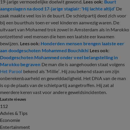
19-jarige vermoedelijke doelwit gewond.
Lees ook:
Buurt
aangeslagen na dood 17-jarige stagiair: ‘Hij lachte altijd’
De
zaak maakte veel los in de buurt. De schietpartij deed zich voor
bij een buurthuis toen er veel kinderen aanwezig waren. De
uitvaart van Mohamed trok zowel in Amsterdam als in Marokko
ontzettend veel mensen die hem een laatste eer kwamen
bewijzen.
Lees ook:
Honderden mensen brengen laatste eer
aan doodgeschoten Mohammed Bouchikhi
Lees ook:
Doodgeschoten Mohammed onder veel belangstelling in
Marokko begraven
De man die is aangehouden staat volgens
Het Parool
bekend als ‘Millie’. Hij zou bekend staan om zijn
onberekenbaarheid en gewelddadigheid. Het DNA van de man
is op de plaats van de schietpartij aangetroffen. Hij zat al
meerdere keren vast voor andere geweldsincidenten.
Laatste nieuws
112
Advies & Tips
Economie
Entertainment