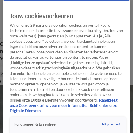
Jouw cookievoorkeuren
Wij en onze
28
partners gebruiken cookies en vergelijkbare
technieken om informatie te verzamelen over jou als gebruiker van
onze website(s), jouw gedrag en jouw apparaten. Als je „Alle
cookies accepteren” selecteert, worden trackingtechnologieën
Overzicht
Tip de
Laatste nieuws
Regionieuws
Het beste van Hart
ingeschakeld om onze advertenties en content te kunnen
redactie
personaliseren, onze producten en diensten te verbeteren en om
de prestaties van advertenties en content te meten. Als je
Volg Hart van Nederland
„Huidige keuze opslaan” selecteert of je toestemming intrekt,
worden deze trackingtechnologieën uitgeschakeld. We gebruiken
dan enkel functionele en essentiële cookies om de website goed te
Zoeken
laten functioneren en veilig te houden. Je kunt dit menu op ieder
Overzicht
Regio
Uitzendingen
Weer
Tip de redactie
Panel
Video's
moment opnieuw openen om je keuzes te wijzigen of om je
toestemming in te trekken door op de link Cookie-instellingen
onder aan de webpagina te klikken. Je selecties zullen overal
binnen onze Digitale Diensten worden doorgevoerd.
Raadpleeg
onze Cookieverklaring voor meer informatie.
Bekijk hier onze
Digitale Diensten.
Altijd actief
Functioneel & Essentieel