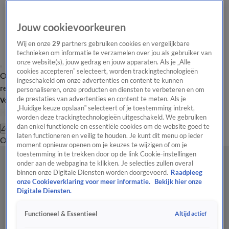
Jouw cookievoorkeuren
Wij en onze
29
partners gebruiken cookies en vergelijkbare
technieken om informatie te verzamelen over jou als gebruiker van
onze website(s), jouw gedrag en jouw apparaten. Als je „Alle
cookies accepteren” selecteert, worden trackingtechnologieën
Overzicht
Tip de
Laatste nieuws
Regionieuws
Het beste van Hart
ingeschakeld om onze advertenties en content te kunnen
redactie
personaliseren, onze producten en diensten te verbeteren en om
de prestaties van advertenties en content te meten. Als je
Volg Hart van Nederland
„Huidige keuze opslaan” selecteert of je toestemming intrekt,
worden deze trackingtechnologieën uitgeschakeld. We gebruiken
dan enkel functionele en essentiële cookies om de website goed te
Zoeken
laten functioneren en veilig te houden. Je kunt dit menu op ieder
Overzicht
Regio
Uitzendingen
Weer
Tip de redactie
Panel
Video's
moment opnieuw openen om je keuzes te wijzigen of om je
toestemming in te trekken door op de link Cookie-instellingen
onder aan de webpagina te klikken. Je selecties zullen overal
binnen onze Digitale Diensten worden doorgevoerd.
Raadpleeg
onze Cookieverklaring voor meer informatie.
Bekijk hier onze
Digitale Diensten.
Altijd actief
Functioneel & Essentieel