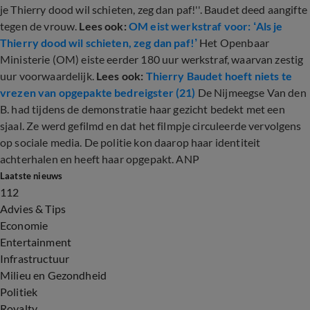
je Thierry dood wil schieten, zeg dan paf!''. Baudet deed aangifte
tegen de vrouw.
Lees ook:
OM eist werkstraf voor: ‘Als je
Thierry dood wil schieten, zeg dan paf!’
Het Openbaar
Ministerie (OM) eiste eerder 180 uur werkstraf, waarvan zestig
uur voorwaardelijk.
Lees ook:
Thierry Baudet hoeft niets te
vrezen van opgepakte bedreigster (21)
De Nijmeegse Van den
B. had tijdens de demonstratie haar gezicht bedekt met een
sjaal. Ze werd gefilmd en dat het filmpje circuleerde vervolgens
op sociale media. De politie kon daarop haar identiteit
achterhalen en heeft haar opgepakt. ANP
Laatste nieuws
112
Advies & Tips
Economie
Entertainment
Infrastructuur
Milieu en Gezondheid
Politiek
Royalty