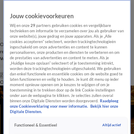
Jouw cookievoorkeuren
Wij en onze
29
partners gebruiken cookies en vergelijkbare
technieken om informatie te verzamelen over jou als gebruiker van
onze website(s), jouw gedrag en jouw apparaten. Als je „Alle
cookies accepteren” selecteert, worden trackingtechnologieën
Overzicht
Tip de
Laatste nieuws
Regionieuws
Het beste van Hart
ingeschakeld om onze advertenties en content te kunnen
redactie
personaliseren, onze producten en diensten te verbeteren en om
de prestaties van advertenties en content te meten. Als je
Volg Hart van Nederland
„Huidige keuze opslaan” selecteert of je toestemming intrekt,
worden deze trackingtechnologieën uitgeschakeld. We gebruiken
dan enkel functionele en essentiële cookies om de website goed te
Zoeken
laten functioneren en veilig te houden. Je kunt dit menu op ieder
Overzicht
Regio
Uitzendingen
Weer
Tip de redactie
Panel
Video's
moment opnieuw openen om je keuzes te wijzigen of om je
toestemming in te trekken door op de link Cookie-instellingen
onder aan de webpagina te klikken. Je selecties zullen overal
binnen onze Digitale Diensten worden doorgevoerd.
Raadpleeg
onze Cookieverklaring voor meer informatie.
Bekijk hier onze
Digitale Diensten.
Altijd actief
Functioneel & Essentieel