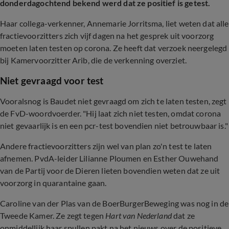
donderdagochtend bekend werd dat ze positief is getest.
Haar collega-verkenner, Annemarie Jorritsma, liet weten dat alle
fractievoorzitters zich vijf dagen na het gesprek uit voorzorg
moeten laten testen op corona. Ze heeft dat verzoek neergelegd
bij Kamervoorzitter Arib, die de verkenning overziet.
Niet gevraagd voor test
Vooralsnog is Baudet niet gevraagd om zich te laten testen, zegt
de FvD-woordvoerder. "Hij laat zich niet testen, omdat corona
niet gevaarlijk is en een pcr-test bovendien niet betrouwbaar is."
Andere fractievoorzitters zijn wel van plan zo'n test te laten
afnemen. PvdA-leider Lilianne Ploumen en Esther Ouwehand
van de Partij voor de Dieren lieten bovendien weten dat ze uit
voorzorg in quarantaine gaan.
Caroline van der Plas van de BoerBurgerBeweging was nog in de
Tweede Kamer. Ze zegt tegen
Hart van Nederland
dat ze
onmiddellijk haar spullen pakt na het nieuws over de positieve